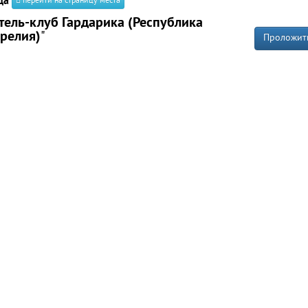
да
перейти на страницу места
тель-клуб Гардарика (Республика
релия)
"
Проложит