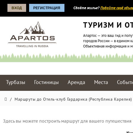
ВХОД
РЕГИСТРАЦИЯ
Сдаёте жилье?
Подайте своё объяв
ТУРИЗМ И О
Апартос — это ваш гид и попу
городов России — в едином к
Объективная информация и 
Турбазы
Гостиницы
Аренда
Места
Событ
/
Маршруты до Отель-клуб Гардарика (Республика Карелия)
Здесь вы можете построить маршрут для вашего путешествия 