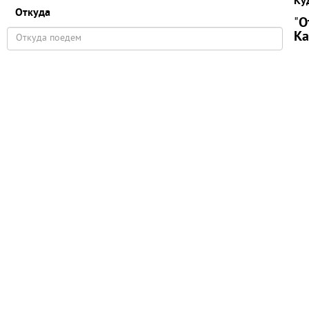
Ку
Откуда
"
О
Ка