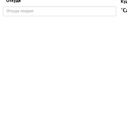
Откуда
Ку
"
С