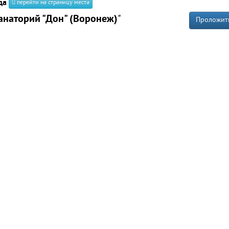
да
перейти на страницу места
анаторий "Дон" (Воронеж)
"
Проложит