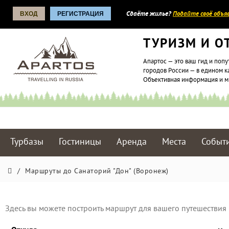
ВХОД
РЕГИСТРАЦИЯ
Сдаёте жилье?
Подайте своё объяв
ТУРИЗМ И О
Апартос — это ваш гид и попу
городов России — в едином к
Объективная информация и 
Турбазы
Гостиницы
Аренда
Места
Событ
/
Маршруты до Санаторий "Дон" (Воронеж)
Здесь вы можете построить маршрут для вашего путешествия 