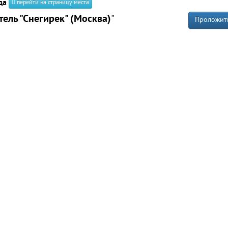
да
перейти на страницу места
тель "Снегирек" (Москва)
"
Проложит