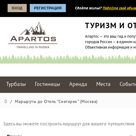
ВХОД
РЕГИСТРАЦИЯ
Сдаёте жилье?
Подайте своё объяв
ТУРИЗМ И О
Апартос — это ваш гид и попу
городов России — в едином к
Объективная информация и 
Турбазы
Гостиницы
Аренда
Места
Событ
/
Маршруты до Отель "Снегирек" (Москва)
Здесь вы можете построить маршрут для вашего путешествия 