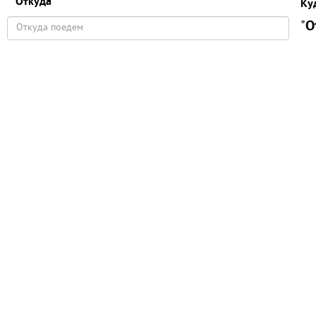
Откуда
Ку
"
О