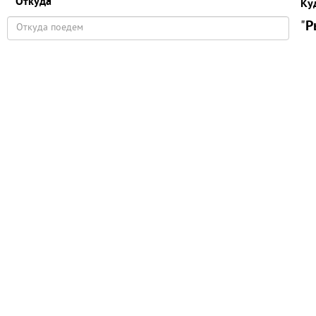
Откуда
Ку
"
Р