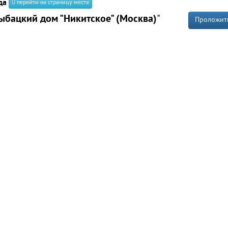
да
перейти на страницу места
ыбацкий дом "Никитское" (Москва)
"
Проложит