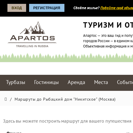
ВХОД
РЕГИСТРАЦИЯ
Сдаёте жилье?
Подайте своё объяв
ТУРИЗМ И О
Апартос — это ваш гид и попу
городов России — в едином к
Объективная информация и 
Турбазы
Гостиницы
Аренда
Места
Событ
/
Маршруты до Рыбацкий дом "Никитское" (Москва)
Здесь вы можете построить маршрут для вашего путешествия 