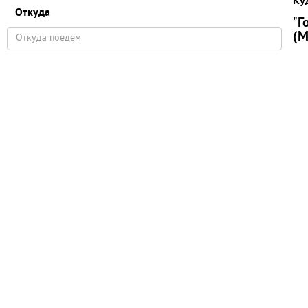
Ку
Откуда
"
Г
(М