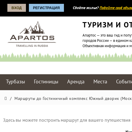
ВХОД
РЕГИСТРАЦИЯ
Сдаёте жилье?
Подайте своё объяв
ТУРИЗМ И О
Апартос — это ваш гид и попу
городов России — в едином к
Объективная информация и 
Турбазы
Гостиницы
Аренда
Места
Событ
/
Маршруты до Гостиничный комплекс Южный дворик (Моск
Здесь вы можете построить маршрут для вашего путешествия 