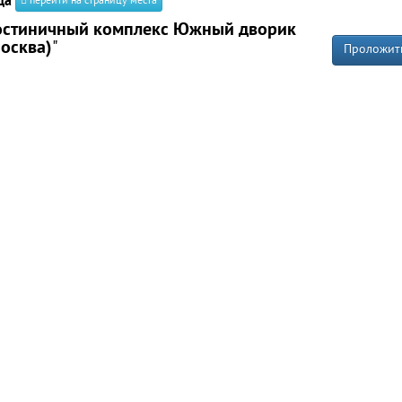
да
перейти на страницу места
остиничный комплекс Южный дворик
осква)
"
Проложит