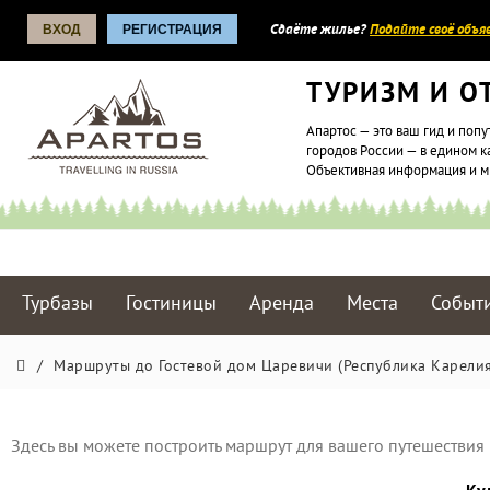
ВХОД
РЕГИСТРАЦИЯ
Сдаёте жилье?
Подайте своё объяв
ТУРИЗМ И О
Апартос — это ваш гид и попу
городов России — в едином к
Объективная информация и 
Турбазы
Гостиницы
Аренда
Места
Событ
/
Маршруты до Гостевой дом Царевичи (Республика Карелия
Здесь вы можете построить маршрут для вашего путешествия 