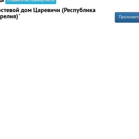
да
перейти на страницу места
остевой дом Царевичи (Республика
релия)
"
Проложит