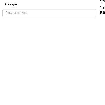
Ку
Откуда
"
Г
Ка