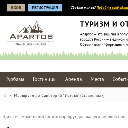
ВХОД
РЕГИСТРАЦИЯ
Сдаёте жилье?
Подайте своё объяв
ТУРИЗМ И О
Апартос — это ваш гид и попу
городов России — в едином к
Объективная информация и 
Турбазы
Гостиницы
Аренда
Места
Событ
/
Маршруты до Санаторий "Истокъ" (Ставрополь)
Здесь вы можете построить маршрут для вашего путешествия 