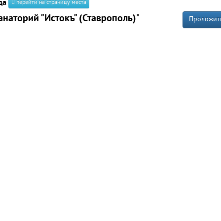
да
перейти на страницу места
анаторий "Истокъ" (Ставрополь)
"
Проложит