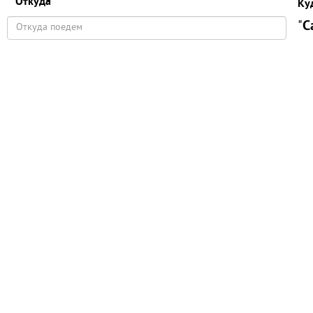
Откуда
Ку
"
С