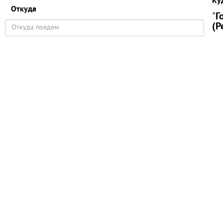
Ку
Откуда
"
Г
(Р