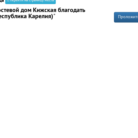
да
перейти на страницу места
остевой дом Кижская благодать
еспублика Карелия)
"
Проложит