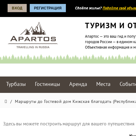
ВХОД
РЕГИСТРАЦИЯ
Сдаёте жилье?
Подайте своё объяв
ТУРИЗМ И О
Апартос — это ваш гид и попу
городов России — в едином к
Объективная информация и 
Турбазы
Гостиницы
Аренда
Места
Событ
/
Маршруты до Гостевой дом Кижская благодать (Республик
Здесь вы можете построить маршрут для вашего путешествия 