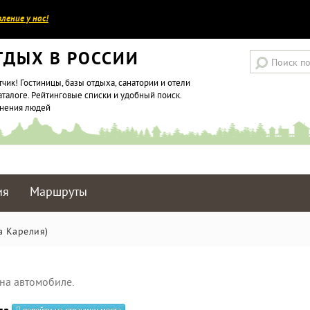
ление у нас!
ТДЫХ В РОССИИ
тчик! Гостиницы, базы отдыха, санатории и отели
аталоге. Рейтинговые списки и удобный поиск.
мнения людей
ия
Маршруты
а Карелия)
на автомобиле.