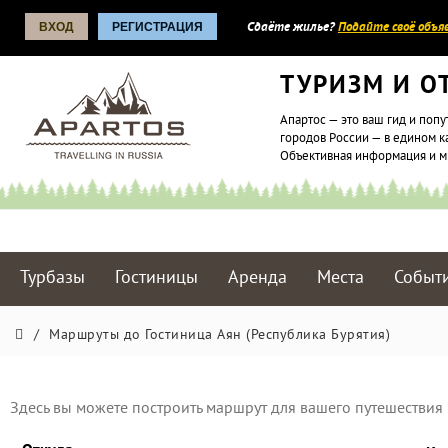
ВХОД
РЕГИСТРАЦИЯ
Сдаёте жилье?
Подайте своё объяв
ТУРИЗМ И О
Апартос — это ваш гид и попу
городов России — в едином к
Объективная информация и 
Турбазы
Гостиницы
Аренда
Места
Событ
/
Маршруты до Гостиница Аян (Республика Бурятия)
Здесь вы можете построить маршрут для вашего путешествия 