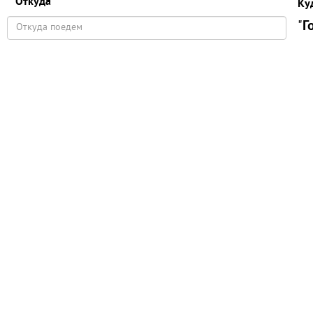
Откуда
Ку
"
Г