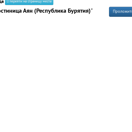
да
перейти на страницу места
остиница Аян (Республика Бурятия)
"
Проложит