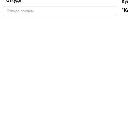
Откуда
Ку
"
К