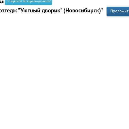
да
перейти на страницу места
оттедж "Уютный дворик" (Новосибирск)
"
Проложит