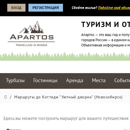
ВХОД
РЕГИСТРАЦИЯ
Сдаёте жилье?
Подайте своё объяв
ТУРИЗМ И О
Апартос — это ваш гид и попу
городов России — в едином к
Объективная информация и 
Турбазы
Гостиницы
Аренда
Места
Событ
/
Маршруты до Коттедж "Уютный дворик" (Новосибирск)
Здесь вы можете построить маршрут для вашего путешествия 