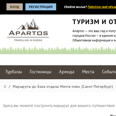
ВХОД
РЕГИСТРАЦИЯ
Сдаёте жилье?
Подайте своё объяв
ТУРИЗМ И О
Апартос — это ваш гид и попу
городов России — в едином к
Объективная информация и 
Турбазы
Гостиницы
Аренда
Места
Событ
/
Маршруты до База отдыха Мечта-плюс (Санкт-Петербург)
Здесь вы можете построить маршрут для вашего путешествия 