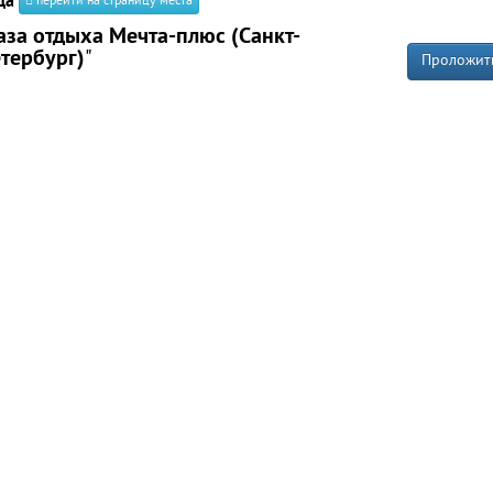
да
перейти на страницу места
аза отдыха Мечта-плюс (Санкт-
тербург)
"
Проложит