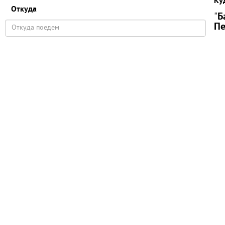
Ку
Откуда
"
Б
Пе