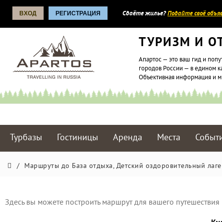
ВХОД
РЕГИСТРАЦИЯ
Сдаёте жилье?
Подайте своё объяв
ТУРИЗМ И О
Апартос — это ваш гид и попу
городов России — в едином к
Объективная информация и 
Турбазы
Гостиницы
Аренда
Места
Событ
/
Маршруты до База отдыха, Детский оздоровительный лагер
Здесь вы можете построить маршрут для вашего путешествия 