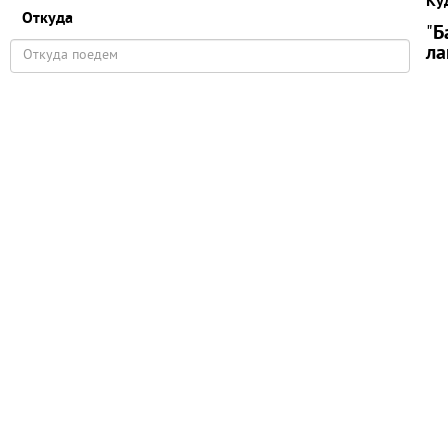
Ку
Откуда
"
Б
ла