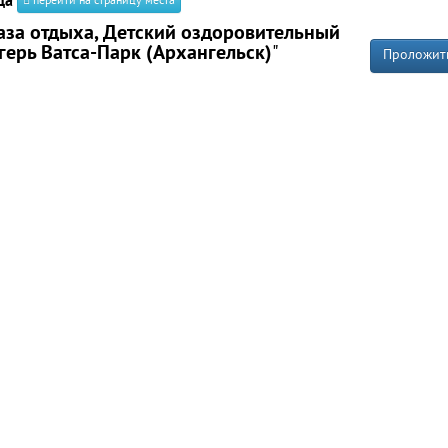
да
перейти на страницу места
аза отдыха, Детский оздоровительный
герь Ватса-Парк (Архангельск)
"
Проложит