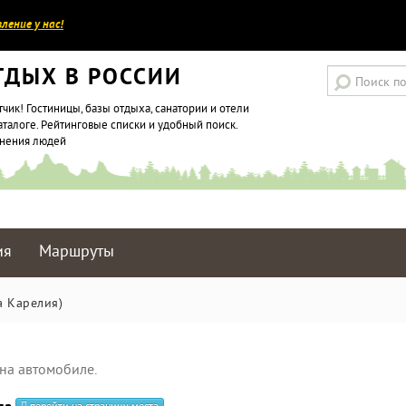
ление у нас!
ТДЫХ В РОССИИ
тчик! Гостиницы, базы отдыха, санатории и отели
аталоге. Рейтинговые списки и удобный поиск.
мнения людей
ия
Маршруты
а Карелия)
на автомобиле.