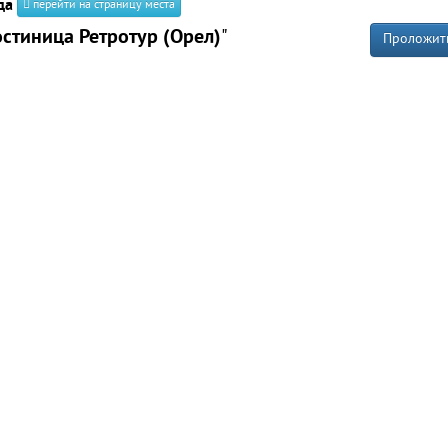
да
перейти на страницу места
остиница Ретротур (Орел)
"
Проложит