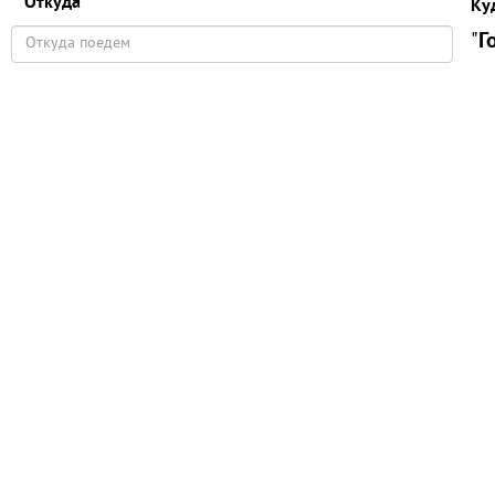
Откуда
Ку
"
Г