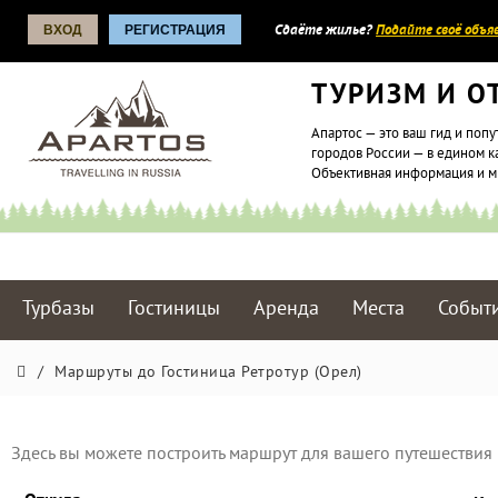
ВХОД
РЕГИСТРАЦИЯ
Сдаёте жилье?
Подайте своё объяв
ТУРИЗМ И О
Апартос — это ваш гид и попу
городов России — в едином к
Объективная информация и 
Турбазы
Гостиницы
Аренда
Места
Событ
/
Маршруты до Гостиница Ретротур (Орел)
Здесь вы можете построить маршрут для вашего путешествия 