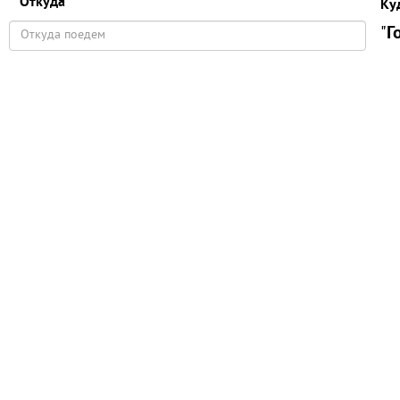
Откуда
Ку
"
Г