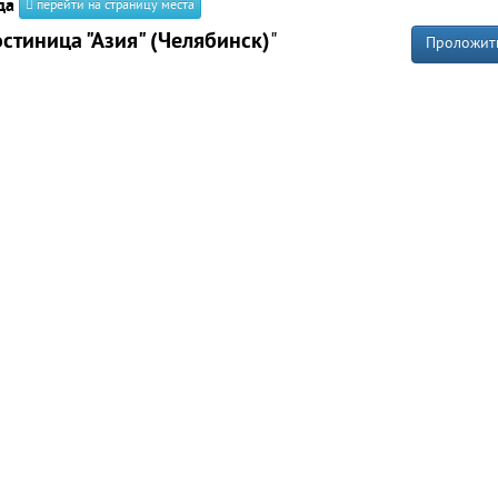
да
перейти на страницу места
остиница "Азия" (Челябинск)
"
Проложит