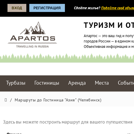
ВХОД
РЕГИСТРАЦИЯ
Сдаёте жилье?
Подайте своё объяв
ТУРИЗМ И О
Апартос — это ваш гид и попу
городов России — в едином к
Объективная информация и 
Турбазы
Гостиницы
Аренда
Места
Событ
/
Маршруты до Гостиница "Азия" (Челябинск)
Здесь вы можете построить маршрут для вашего путешествия 