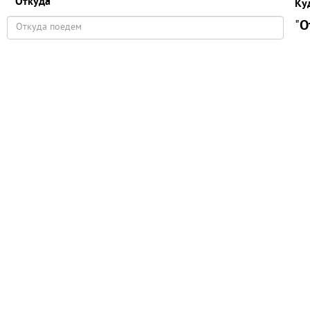
Откуда
Ку
"
О