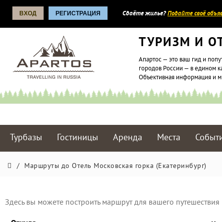
ВХОД
РЕГИСТРАЦИЯ
Сдаёте жилье?
Подайте своё объяв
ТУРИЗМ И О
Апартос — это ваш гид и попу
городов России — в едином к
Объективная информация и 
Турбазы
Гостиницы
Аренда
Места
Событ
/
Маршруты до Отель Московская горка (Екатеринбург)
Здесь вы можете построить маршрут для вашего путешествия 