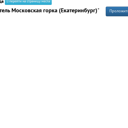
да
перейти на страницу места
тель Московская горка (Екатеринбург)
"
Проложит