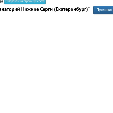
да
перейти на страницу места
анаторий Нижние Серги (Екатеринбург)
"
Проложит