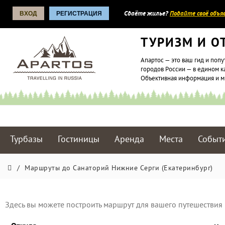
ВХОД
РЕГИСТРАЦИЯ
Сдаёте жилье?
Подайте своё объяв
ТУРИЗМ И О
Апартос — это ваш гид и попу
городов России — в едином к
Объективная информация и 
Турбазы
Гостиницы
Аренда
Места
Событ
/
Маршруты до Cанаторий Нижние Серги (Екатеринбург)
Здесь вы можете построить маршрут для вашего путешествия 