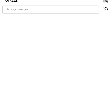
Откуда
Ку
"
C