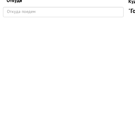
Откуда
Ку
"
Г