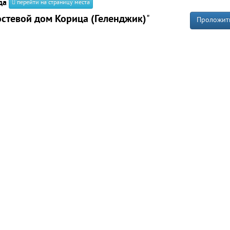
да
перейти на страницу места
остевой дом Корица (Геленджик)
"
Проложит