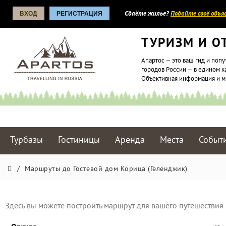
ВХОД
РЕГИСТРАЦИЯ
Сдаёте жилье?
Подайте своё объяв
ТУРИЗМ И О
Апартос — это ваш гид и попу
городов России — в едином к
Объективная информация и 
Турбазы
Гостиницы
Аренда
Места
Событ
/
Маршруты до Гостевой дом Корица (Геленджик)
Здесь вы можете построить маршрут для вашего путешествия 