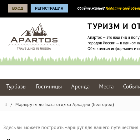
ВХОД
РЕГИСТРАЦИЯ
Сдаёте жилье?
Подайте своё объяв
ТУРИЗМ И О
Апартос — это ваш гид и попу
городов России — в едином к
Объективная информация и 
Турбазы
Гостиницы
Аренда
Места
Событ
/
Маршруты до База отдыха Аркадия (Белгород)
Здесь вы можете построить маршрут для вашего путешествия 