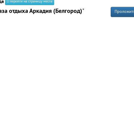
да
перейти на страницу места
аза отдыха Аркадия (Белгород)
"
Проложит