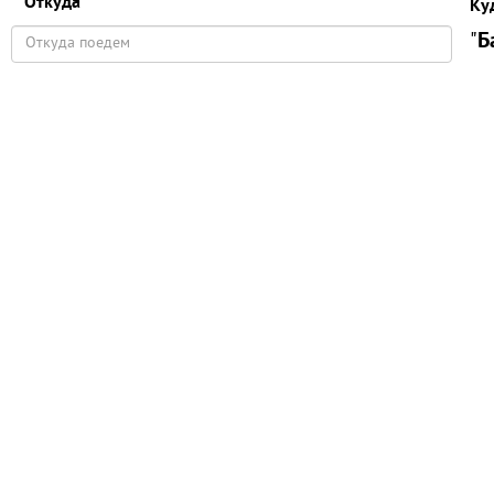
Откуда
Ку
"
Б