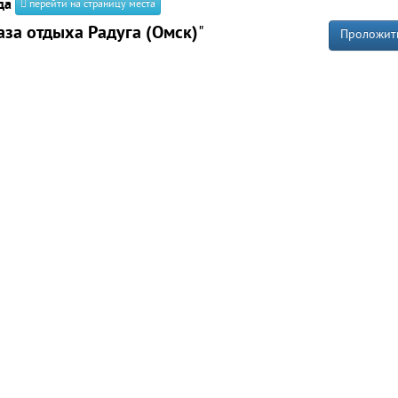
да
перейти на страницу места
аза отдыха Радуга (Омск)
"
Проложит