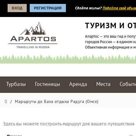
ВХОД
РЕГИСТРАЦИЯ
Сдаёте жилье?
Подайте своё объяв
ТУРИЗМ И О
Апартос — это ваш гид и попу
городов России — в едином к
Объективная информация и 
Турбазы
Гостиницы
Аренда
Места
Событ
/
Маршруты до База отдыха Радуга (Омск)
Здесь вы можете построить маршрут для вашего путешествия 