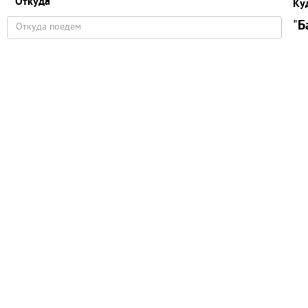
Откуда
Ку
"
Б