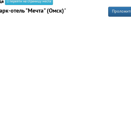
да
перейти на страницу места
арк-отель "Мечта" (Омск)
"
Проложит