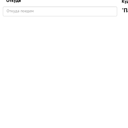
Откуда
Ку
"
П