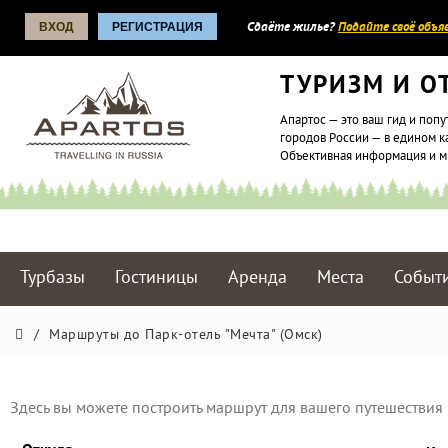
ВХОД
РЕГИСТРАЦИЯ
Сдаёте жилье?
Подайте своё объяв
ТУРИЗМ И О
Апартос — это ваш гид и попу
городов России — в едином к
Объективная информация и 
Турбазы
Гостиницы
Аренда
Места
Событ
/
Маршруты до Парк-отель "Мечта" (Омск)
Здесь вы можете построить маршрут для вашего путешествия 