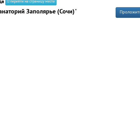
да
перейти на страницу места
анаторий Заполярье (Сочи)
"
Проложит