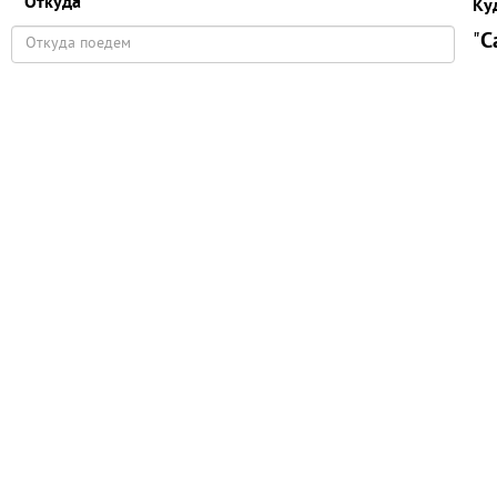
Откуда
Ку
"
С