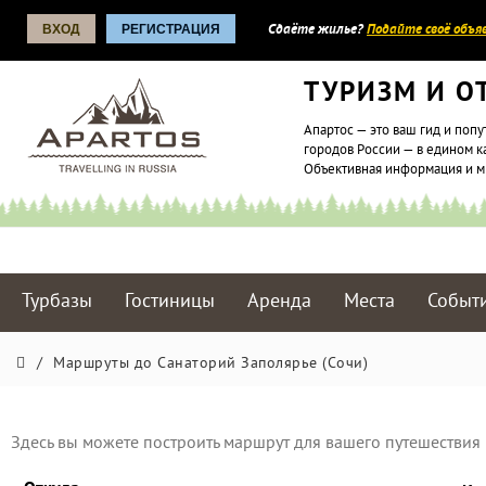
ВХОД
РЕГИСТРАЦИЯ
Сдаёте жилье?
Подайте своё объяв
ТУРИЗМ И О
Апартос — это ваш гид и попу
городов России — в едином к
Объективная информация и 
Турбазы
Гостиницы
Аренда
Места
Событ
/
Маршруты до Санаторий Заполярье (Сочи)
Здесь вы можете построить маршрут для вашего путешествия 