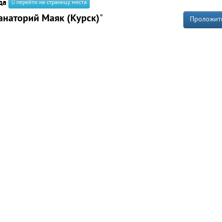
да
перейти на страницу места
анаторий Маяк (Курск)
"
Проложит