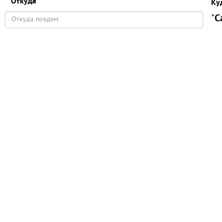
Откуда
Ку
"
С