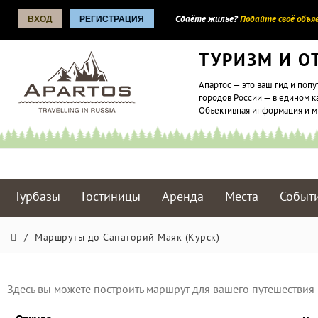
ВХОД
РЕГИСТРАЦИЯ
Сдаёте жилье?
Подайте своё объяв
ТУРИЗМ И О
Апартос — это ваш гид и попу
городов России — в едином к
Объективная информация и 
Турбазы
Гостиницы
Аренда
Места
Событ
/
Маршруты до Санаторий Маяк (Курск)
Здесь вы можете построить маршрут для вашего путешествия 