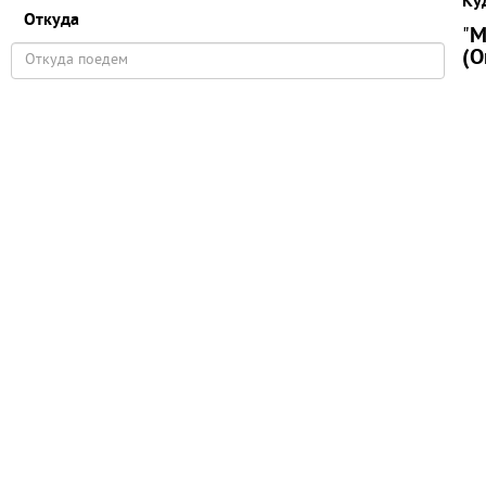
Ку
Откуда
"
М
(О