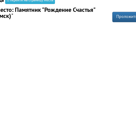
да
перейти на страницу места
есто: Памятник "Рождение Счастья"
мск)
"
Проложит