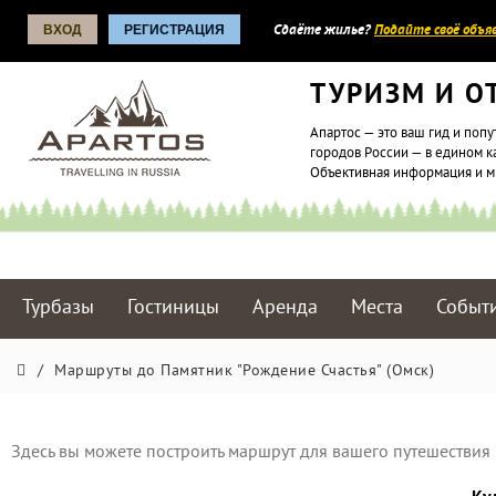
ВХОД
РЕГИСТРАЦИЯ
Сдаёте жилье?
Подайте своё объяв
ТУРИЗМ И О
Апартос — это ваш гид и попу
городов России — в едином к
Объективная информация и 
Турбазы
Гостиницы
Аренда
Места
Событ
/
Маршруты до Памятник "Рождение Счастья" (Омск)
Здесь вы можете построить маршрут для вашего путешествия 