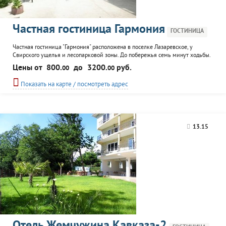
Частная гостиница Гармония
ГОСТИНИЦА
Частная гостиница "Гармония" расположена в поселке Лазаревское, у
Свирского ущелья и лесопарковой зоны. До побережья семь минут ходьбы.
Комфортабельные номера, спутниковое TV, Wi-Fi, на каждом этаже доска
Цены от
800.
до
3200.
руб.
00
00
для глажки и утюг, термопоты и кулеры. Перед зданием гостиницы -
открытый бассейн. Вокруг - садик с беседками для отдыха. Автостоянка во
Показать на карте / посмотреть адрес
дворе. Трансфер.
13.15