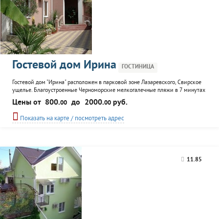
Гостевой дом Ирина
ГОСТИНИЦА
Гостевой дом "Ирина" расположен в парковой зоне Лазаревского, Свирское
ущелье. Благоустроенные Черноморские мелкогалечные пляжи в 7 минутах
ходьбы (удобный проход через Сочинскую трассу и под железнодорожным
Цены от
800.
до
2000.
руб.
00
00
полотном). Дельфинарий, океанариум, пингвинарий, аквапарк, а также
кафе, магазины, бары в 15 минутах. Гостевой дом "Ирина" - это современное
Показать на карте / посмотреть адрес
здание в четыре этажа...
11.85