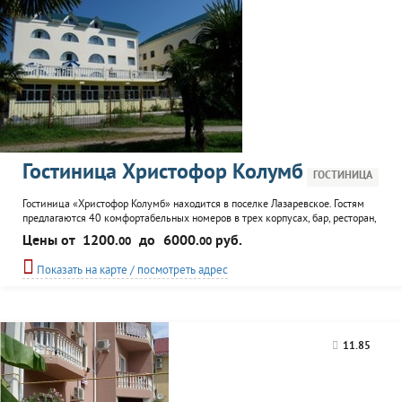
Гостиница Христофор Колумб
ГОСТИНИЦА
Гостиница «Христофор Колумб» находится в поселке Лазаревское. Гостям
предлагаются 40 комфортабельных номеров в трех корпусах, бар, ресторан,
открытый бассейн, сауна, бильярдный клуб, а также организация экскурсий,
Цены от
1200.
до
6000.
руб.
00
00
вечеринок и банкетов.
Показать на карте / посмотреть адрес
11.85