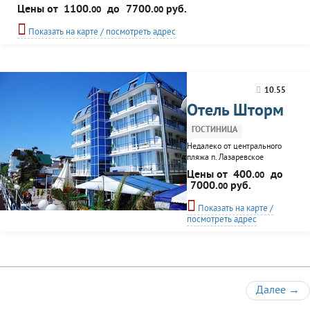
гостиного комплекса имеются открытый бассейн с лазурной водой,
Цены от
1100.
до
7700.
руб.
00
00
фонтаном и водным гейзером, площадка с шезлонгами для загара,
благоустроенная территория с южными деревьями, декоративными
Показать на карте / посмотреть адрес
цветами, прогулочными дорожками и...
10.55
Отель Шторм
ГОСТИНИЦА
Недалеко от центрального
пляжа п. Лазаревское
расположился отель "Шторм".
Цены от
400.
до
00
К услугам гостей различные
7000.
руб.
00
номера: Стандарт, Люкс Сюит,
детская комната, услуги
Показать на карте /
воспитателя, столовая,
посмотреть адрес
уютное кафе.
Далее
→