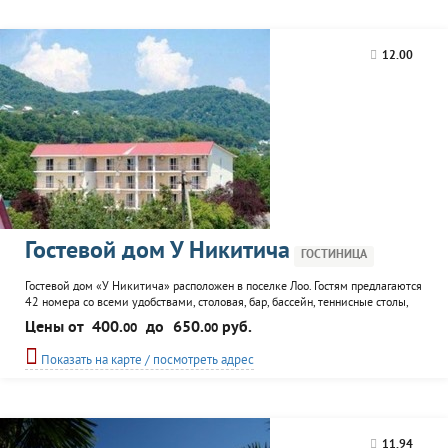
12.00
Гостевой дом У Никитича
ГОСТИНИЦА
Гостевой дом «У Никитича» расположен в поселке Лоо. Гостям предлагаются
42 номера со всеми удобствами, столовая, бар, бассейн, теннисные столы,
караоке, зона отдыха с телевизором во дворе, а так же организация
Цены от
400.
до
650.
руб.
00
00
экскурсий, рыбалки и морских прогулок.
Показать на карте / посмотреть адрес
11.94