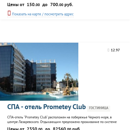
комплекс фонтанов. Во внутреннем дворике гостиницы - оснащенная кухня,
Цены от
150.
до
700.
руб.
00
00
где постояльцы могут готовить, столики в тени винограда. Возможен
трансфер. Организация экскурсий. Wi-Fi.
Показать на карте / посмотреть адрес
12.97
СПА - отель Prometey Club
ГОСТИНИЦА
СПА-отель "Prometey Club" расположен на побережье Черного моря, в
центре Лазаревского. Отдыхающим предложено проживание по системе
"все включено", а это разнообразные развлечения и услуги в летний и
Цены от
2350.
до
82560.
руб.
00
00