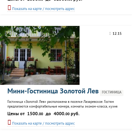
зимний период: аквапарк и лунапарк, зал игровых автоматов, детская
игровая комната и детская площадки, работают няни и аниматоры, 5
Показать на карте / посмотреть адрес
бассейнов, клуб боулинга, настольный теннис...
12.15
Мини-Гостиница Золотой Лев
ГОСТИНИЦА
Гостиница «Золотой Лев» расположена в поселке Лазаревское. Гостям
предлагаются комфортабельные номера, комнаты эконом-класса, кухня
самообслуживания, мангал и организация экскурсий.
Цены от
1500.
до
4000.
руб.
00
00
Показать на карте / посмотреть адрес