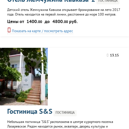
Отель Жемчужина Кавказа-2
ГОСТИНИЦА
Детский отель Жемчужина Кавказа открывает бронирование на лето 2017
года. Отель находится на первой линии, расстояние до моря 100 метров.
Собственный пляж отеля оборудован навесами от солнца, зонтиками и
Цены от
1400.
до
4800.
руб.
00
00
шезлонгами. Для детей предумотрена детская комната с воспитателем и
анимационнными программами, детская площадка, батуты, настольный
Показать на карте / посмотреть адрес
теннис, гигантский конструктор. Подогреваемый бассейн имеет...
13.15
Гостиница S&S
ГОСТИНИЦА
Небольшая гостиница "S&S" расположена в центре курортного поселка
Лазаревское. Рядом находятся рынок, аквапарк, дворец культуры и