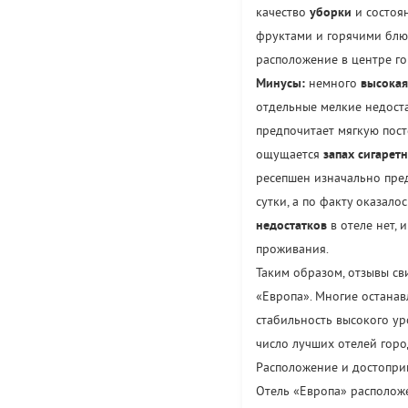
качество
уборки
и состоя
фруктами и горячими бл
расположение в центре го
Минусы:
немного
высокая
отдельные мелкие недоста
предпочитает мягкую пост
ощущается
запах сигарет
ресепшен изначально пре
сутки, а по факту оказал
недостатков
в отеле нет, 
проживания.
Таким образом, отзывы св
«Европа». Многие останав
стабильность высокого ур
число лучших отелей горо
Расположение и достопри
Отель «Европа» располож