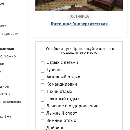
ое
ГОСТИНИЦА
Гостиница Университетская
Ниже
п кровати,
жетные
Уже были тут? Проголосуйте для чего
подходит это место!
го можно
Отдых с детьми
нки
Туризм
й
Активный отдых
Командировки
одной
Тихий отдых
ится к
Пляжный отдых
оптимальный
Лечение и оздоровление
Лыжный спорт
на 1–2
Зимний отдых
Дайвинг