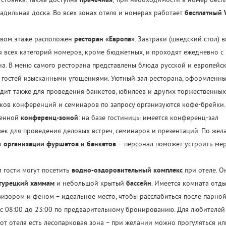
стоянка. Также доступна
прачечная
; при необходимости в номер бесп
ладильная доска. Во всех зонах отеля и номерах работает
бесплатный 
ервом этаже расположен
ресторан «Европа»
. Завтраки (шведский стол) 
 всех категорий номеров, кроме бюджетных, и проходят ежедневно с 
ана. В меню самого ресторана представлены блюда русской и европейс
ь гостей изысканными угощениями. Уютный зал ресторана, оформленны
одит также для проведения банкетов, юбилеев и других торжественных
иков конференций и семинаров по запросу организуются кофе-брейки.
менной
конференц-зоной
: на базе гостиницы имеется конференц-зал
ек для проведения деловых встреч, семинаров и презентаций. По жел
о
организации фуршетов и банкетов
– персонал поможет устроить ме
 гости могут посетить
водно-оздоровительный комплекс
при отеле. О
турецкий хаммам
и небольшой крытый
бассейн
. Имеется комната отды
изором и феном – идеальное место, чтобы расслабиться после парной.
с 08:00 до 23:00 по предварительному бронированию. Для любителей
от отеля есть лесопарковая зона – при желании можно прогуляться и