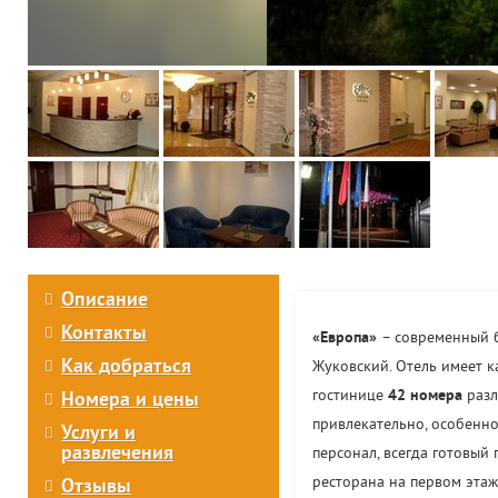
Описание
Контакты
«Европа»
– современный б
Как добраться
Жуковский. Отель имеет 
гостинице
42 номера
разл
Номера и цены
привлекательно, особенно
Услуги и
развлечения
персонал, всегда готовый
ресторана на первом этаж
Отзывы