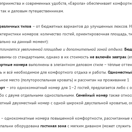
теприимства и современных удобств, «Европа» обеспечивает комфортн
 так и деловым путешественникам.
различных типов
– от бюджетных вариантов до улучшенных люксов. 
теристики номеров: количество гостей, ориентировочная площадь, ти
уально на данный момент):
тличается увеличенной площадью и дополнительной зоной отдыха
.
Бюд
авимы со стандартными, однако в их стоимость
не включён завтрак
(е
артные номера
выполнены в элегантном деловом стиле – тёплые отте
ль и всё необходимое для комфортного отдыха и работы.
Одноместны
ное место (полутороспальная кровать) и рассчитан на проживание 1
арт
– это однокомнатный номер для 1–2 гостей, предлагается либо с 
ибо с двумя отдельными односпальными.
Семейный номер
также относ
 уютный двухместный номер с одной широкой двуспальной кроватью, 
– однокомнатные номера повышенной комфортности, рассчитанные 
 спальни оборудована
гостиная зона
с мягким диваном (может служить