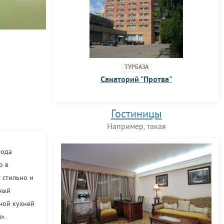
ТУРБАЗА
Санаторий "Протва"
Гостиницы
Например, такая
рода
о в
 стильно и
шный
ной кухней
».