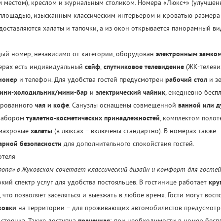
 местом), креслом и журнальным столиком. Номера «Люкс+» (улучшен
лощадью, изысканным классическим интерьером и кроватью размера «
доставляются халаты и тапочки, а из окон открывается панорамный ви
ый номер, независимо от категории, оборудован
электронным замко
ерах есть индивидуальный
сейф
,
спутниковое телевидение
(ЖК-телевиз
ионер
и телефон. Для удобства гостей предусмотрен
рабочий стол
и зе
ини-холодильник/мини-бар
и
электрический чайник
, ежедневно бесп
ированного
чая и кофе
. Санузлы оснащены совмещенной
ванной или 
 набором
туалетно-косметических принадлежностей
, комплектом полот
 махровые
халаты
(в люксах – включены стандартно). В номерах также
арной безопасности
для дополнительного спокойствия гостей.
отеля
ропа» в Жуковском сочетает классический дизайн и комфорт для гостей
кий спектр услуг для удобства постояльцев. В гостинице работает
кру
, что позволяет заселяться и выезжать в любое время. Гости могут восп
ковки
на территории – для проживающих автомобилистов предусмотр