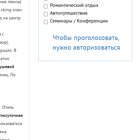
ные люксы)
Романтический отдых
king-size».
Автопутешествия
д на центр
Семинары / Конференции
м
с
Чтобы проголосовать,
ор),
нужно авторизоваться
ркало. В
латно
душевой
енец. По
.
Отель
глосуточная
ользоваться
ена