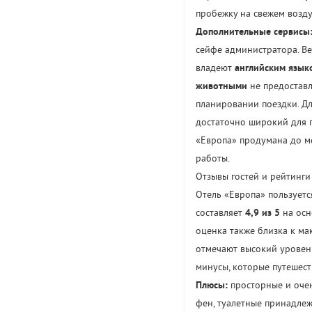
пробежку на свежем возду
Дополнительные сервисы
сейфе администратора. Ве
владеют
английским язык
животными
не предоставл
планировании поездки. Д
достаточно широкий для 
«Европа» продумана до ме
работы.
Отзывы гостей и рейтинги
Отель «Европа» пользует
составляет
4,9 из 5
на осн
оценка также близка к м
отмечают высокий уровен
минусы, которые путешест
Плюсы:
просторные и оче
фен, туалетные принадлеж