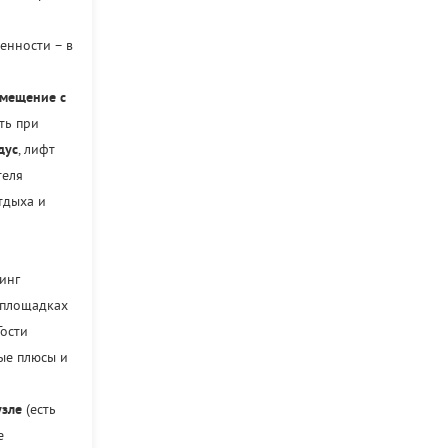
ценности – в
мещение с
ть при
дус
, лифт
теля
тдыха и
инг
 площадках
Гости
ые плюсы и
узле
(есть
е