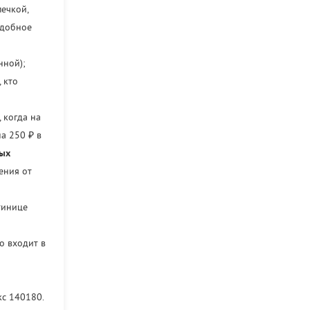
ечкой,
удобное
нной);
 кто
 когда на
а 250 ₽ в
ных
ения от
тинице
о входит в
кс 140180.