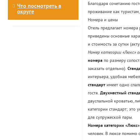
Благодаря сочетанию гос
Что посмотреть в
округе
проживание как туристам,
Номера и цены
Отель предлагает номера
приведены основные харак
и стоимость за сутки (акт
Номер категории «Люкс» о
номера
по размеру сопост
заказать отдельно).
Станд
интерьера, удобная мебе
стандарт
имеет одно спаль
гостя.
Двухместный станд
двуспальной кроватью, л
категории стандарт; это
для супружеской пары.
Номера категории «Люкс»
человек. В люксе помимо