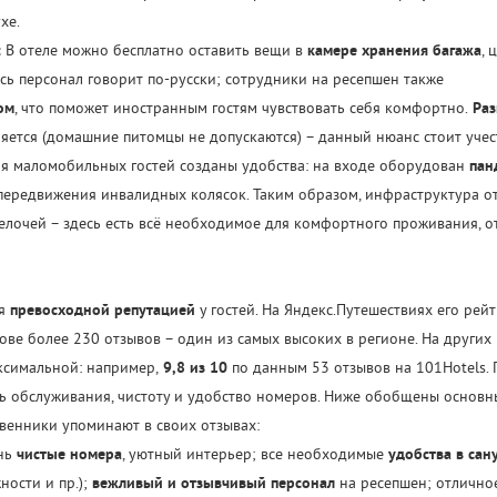
хе.
:
В отеле можно бесплатно оставить вещи в
камере хранения багажа
, 
сь персонал говорит по-русски; сотрудники на ресепшен также
ом
, что поможет иностранным гостям чувствовать себя комфортно.
Раз
яется (домашние питомцы не допускаются) – данный нюанс стоит учес
ля маломобильных гостей созданы удобства: на входе оборудован
пан
передвижения инвалидных колясок. Таким образом, инфраструктура о
лочей – здесь есть всё необходимое для комфортного проживания, о
ся
превосходной репутацией
у гостей. На Яндекс.Путешествиях его рейт
ове более 230 отзывов – один из самых высоких в регионе. На других
аксимальной: например,
9,8 из 10
по данным 53 отзывов на 101Hotels. 
ь обслуживания, чистоту и удобство номеров. Ниже обобщены основн
венники упоминают в своих отзывах:
нь
чистые номера
, уютный интерьер; все необходимые
удобства в сан
ности и пр.);
вежливый и отзывчивый персонал
на ресепшен; отлично