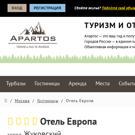
ВХОД
РЕГИСТРАЦИЯ
Сдаёте жилье?
Подайте своё объяв
ТУРИЗМ И О
Апартос — это ваш гид и попу
городов России — в едином к
Объективная информация и 
Турбазы
Гостиницы
Аренда
Места
Событ
/
Москва
/
Гостиницы
/
Отель Европа
Отель Европа
Жуковский