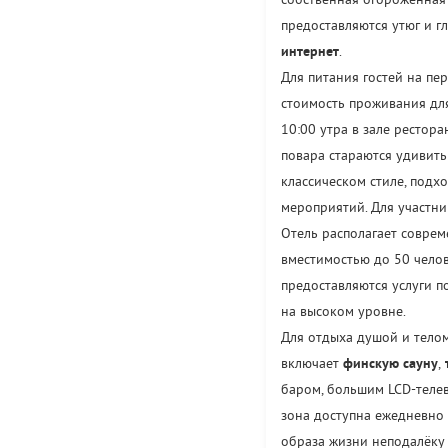
собственная огороженная 
предоставляются утюг и г
интернет
.
Для питания гостей на п
стоимость проживания для
10:00 утра в зале рестор
повара стараются удивит
классическом стиле, подх
мероприятий. Для участн
Отель располагает совре
вместимостью до 50 челов
предоставляются услуги п
на высоком уровне.
Для отдыха душой и телом
включает
финскую сауну
,
баром, большим LCD-телев
зона доступна ежедневно 
образа жизни неподалёку 