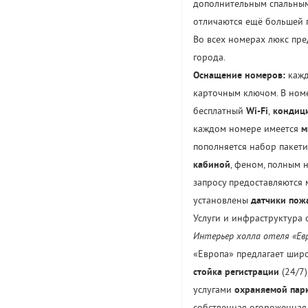
дополнительным спальным
отличаются ещё большей п
Во всех номерах люкс пре
города.
Оснащение номеров:
кажд
карточным ключом. В ном
бесплатный
Wi-Fi
,
кондиц
каждом номере имеется
м
пополняется набор пакет
кабиной
, феном, полным
запросу предоставляются
установлены
датчики пож
Услуги и инфраструктура 
Интерьер холла отеля «Ев
«Европа» предлагает широ
стойка регистрации
(24/7)
услугами
охраняемой пар