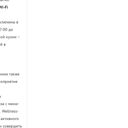
латно
Wi-Fi
включены в
7:00 до
кой кухни –
й в
анию также
роприятие
н
ха с мини-
 Wellness-
 активного
ли совершить