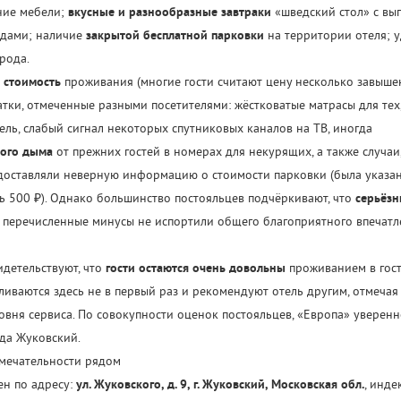
ние мебели;
вкусные и разнообразные завтраки
«шведский стол» с вып
юдами; наличие
закрытой бесплатной парковки
на территории отеля; 
рода.
 стоимость
проживания (многие гости считают цену несколько завыше
тки, отмеченные разными посетителями: жёстковатые матрасы для тех,
ель, слабый сигнал некоторых спутниковых каналов на ТВ, иногда
ного дыма
от прежних гостей в номерах для некурящих, а также случаи,
доставляли неверную информацию о стоимости парковки (была указан
ось 500 ₽). Однако большинство постояльцев подчёркивают, что
серьёз
и перечисленные минусы не испортили общего благоприятного впечатл
идетельствуют, что
гости остаются очень довольны
проживанием в гос
ливаются здесь не в первый раз и рекомендуют отель другим, отмечая
овня сервиса. По совокупности оценок постояльцев, «Европа» уверенн
да Жуковский.
мечательности рядом
ен по адресу:
ул. Жуковского, д. 9, г. Жуковский, Московская обл.
, инде