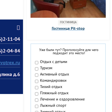
ГОСТИНИЦА
Гостиница Pit-stop
)2-11-04
Уже были тут? Проголосуйте для чего
)2-04-84
подходит это место!
Отдых с детьми
votrex.ru
Туризм
улина д.6
Активный отдых
Командировки
Тихий отдых
Пляжный отдых
Лечение и оздоровление
Лыжный спорт