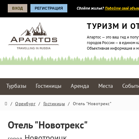
ВХОД
РЕГИСТРАЦИЯ
Сдаёте жилье?
Подайте своё объяв
ТУРИЗМ И О
Апартос — это ваш гид и попу
городов России — в едином к
Объективная информация и 
Турбазы
Гостиницы
Аренда
Места
Событ
/
Оренбург
/
Гостиницы
/
Отель "Новотрекс"
Отель "Новотрекс"
Новотроицк