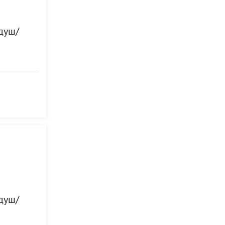
 душ/
 душ/