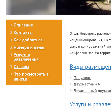
Описание
Контакты
Отель Новотрекс располож
Как добраться
кондиционирования, ТВ, т
факс и копировальный апп
Номера и цены
конференц-зал. На террит
Услуги и
развлечения
Виды размещен
Отзывы
Что посмотреть в
Полулюкс
округе
Двухместный А
Двухместный двухко
Услуги и развл