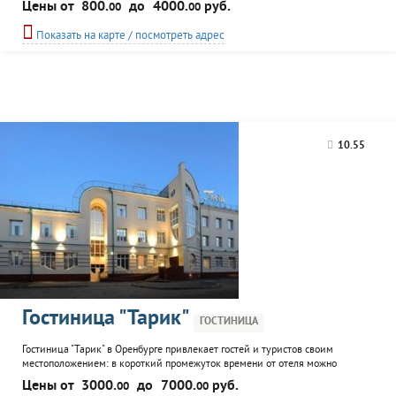
Цены от
800.
до
4000.
руб.
00
00
метров до 2,5 километров. Ширина основного склона более километра.
Новая трехэтажное здание гостиницы, 14 номеров рассчитанных на
Показать на карте / посмотреть адрес
заселение от одного-двух человек в...
10.55
Гостиница "Тарик"
ГОСТИНИЦА
Гостиница "Тарик" в Оренбурге привлекает гостей и туристов своим
местоположением: в короткий промежуток времени от отеля можно
добраться в любой конец города. Всего а гостинице 28 номеров,
Цены от
3000.
до
7000.
руб.
00
00
оснащенных современной мебелью и сантехникой. К услугам постояльцев: