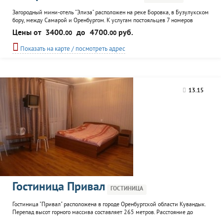
Загородный мини-отель "Элиза" расположен на реке Боровка, в Бузулукском
бору, между Самарой и Оренбургом. К услугам постояльцев 7 номеров
"Комфорт-Студио" для 1 - 3 гостей и 2 номера "Маэстро-Студио" для 1 - 4
Цены от
3400.
до
4700.
руб.
00
00
гостей; а так же ресторан и бар, сауна и бассейн, прокат, бильярд, парковка.
Возможно проведение бизнес-мероприятий и банкетов.
Показать на карте / посмотреть адрес
13.15
Гостиница Привал
ГОСТИНИЦА
Гостиница "Привал" расположена в городе Оренбургской области Кувандык.
Перепад высот горного массива составляет 265 метров. Расстояние до
подъемника - три километра. Длина трасс горно-лыжного комплекса - от 250