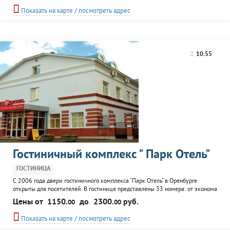
ресторан, кафе, vip зал, конференц-зал, SPA-центр, ногтевая студия, бассейн,
Показать на карте / посмотреть адрес
тренажерный зал.
10.55
Гостиничный комплекс " Парк Отель"
ГОСТИНИЦА
С 2006 года двери гостиничного комплекса "Парк Отель" в Оренбурге
открыты для посетителей. В гостинице представлены 33 номера: от эконома
до люкса. Каждый номер имеет индивидуальное дизайнерское
Цены от
1150.
до
2300.
руб.
00
00
оформление. К услугам постояльцев: столовая, кафе-бар, бильярд, сауна,
солярий, массажный кабинет.
Показать на карте / посмотреть адрес