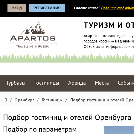
ВХОД
РЕГИСТРАЦИЯ
Сдаёте жилье?
Подайте своё объяв
ТУРИЗМ И О
Апартос — это ваш гид и попу
городов России — в едином к
Объективная информация и 
Турбазы
Гостиницы
Аренда
Места
Событ
/
Оренбург
/
Гостиницы
/
Подбор гостиниц и отелей Оре
Подбор гостиниц и отелей Оренбурга
Подбор по параметрам