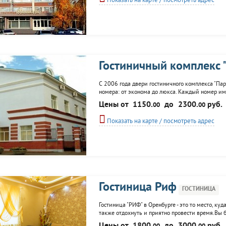
Показать на карте / посмотреть адрес
Гостиничный комплекс "
С 2006 года двери гостиничного комплекса "Пар
номера: от эконома до люкса. Каждый номер им
столовая, кафе-бар, бильярд, сауна, солярий, м
Цены от
1150.
до
2300.
руб.
00
00
Показать на карте / посмотреть адрес
Гостиница Риф
ГОСТИНИЦА
Гостиница "РИФ" в Оренбурге - это то место, ку
также отдохнуть и приятно провести время.Вы 
приемлемой цене! В гостинице "Риф" номера эк