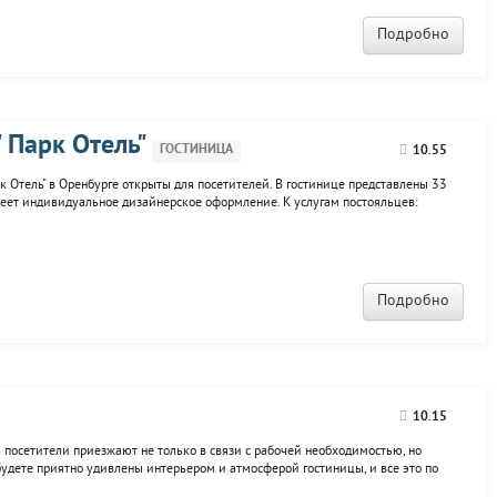
Подробно
 Парк Отель"
ГОСТИНИЦА
10.55
к Отель" в Оренбурге открыты для посетителей. В гостинице представлены 33
еет индивидуальное дизайнерское оформление. К услугам постояльцев:
ассажный кабинет.
Подробно
10.15
да посетители приезжают не только в связи с рабочей необходимостью, но
будете приятно удивлены интерьером и атмосферой гостиницы, и все это по
оном, бизнес и премиум класса. Все они оснащены кабельным TV, бесплатным