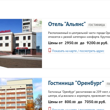
Отель "Альянс"
ГОСТИНИЦА
Расположенный в центральной части города Орск
относятся к разной категории комфорта. Кругло
услугам гостей: ресторан, бар, сауна, экскурсио
Цены от
2950.
до
9200.
руб.
00
00
Показать на карте / посмотреть адрес
Гостиница "Оренбург"
Г
Гостиница "Оренбург" расчитанная на 209 мест, 
центра, ж\д вокзала и аэропорта, привлекает г
холодильниками, телефонами, с/у. При гостиниц
Цены от
800.
до
7050.
руб.
00
00
парикмахерская, конференц-зал, переговорная к