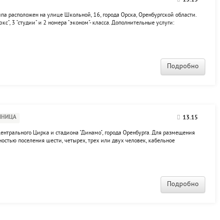
13.15
па расположен на улице Школьной, 16, города Орска, Оренбургской области.
с", 3 "студии" и 2 номера "эконом"- класса. Дополнительные услуги:
 проводной гостевой интернет, спутниковое TV, пользование офисной
Подробно
ИНИЦА
13.15
центрального Цирка и стадиона "Динамо", города Оренбурга. Для размещения
остью поселения шести, четырех, трех или двух человек, кабельное
номере. Номера "люкс" и "люкс-студия" с кондиционером. Бар. Автопарковка.
Подробно