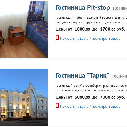
Гостиница Pit-stop
ГОСТИН
Гостиница Pit-stop - идеальный вариант для п
находится рядом с окружной автодорогой и в то
разместиться в уютных одноместных, двухместн
Цены от
1000.
до
1700.
руб.
00
00
Показать на карте / посмотреть адрес
Гостиница "Тарик"
ГОСТИН
Гостиница "Тарик" в Оренбурге привлекает гос
отеля можно добраться в любой конец города. 
сантехникой. К услугам постояльцев: ресторан, к
Цены от
3000.
до
7000.
руб.
00
00
зал.
Показать на карте / посмотреть адрес