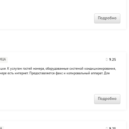
Подробно
ИЦА
9.25
цке. К услугам гостей номера, оборудованные системой кондиционирования,
ере есть интернет. Предоставляется факс и копировальный аппарат. Для
едоставляется конференц-зал. На территории гостиницы есть бар, ресторан,
Подробно
А