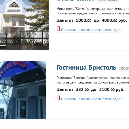
Мини-отель "Салют" с номерами гостиничного ти
Постояльцам предлагаются 5 номеров класса "люк
комплексное питание в кафе гостиницы, Wi-Fi и
Цены от
1000.
до
4000.
руб.
00
00
техникой...
Показать на карте / посмотреть адрес
Гостиница Бристоль
ГОСТ
Гостиница "Бристоль" расположена недалеко от 
постояльцам предлагаются 23 номера с возможн
телевидение, холодильник и удобства в каждом 
Цены от
382.
до
2100.
руб.
00
00
Показать на карте / посмотреть адрес