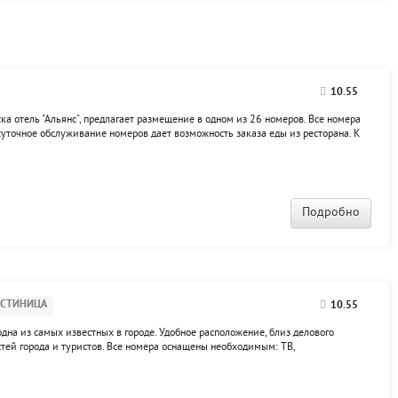
10.55
а отель "Альянс", предлагает размещение в одном из 26 номеров. Все номера
суточное обслуживание номеров дает возможность заказа еды из ресторана. К
нное сопровождение.
Подробно
ОСТИНИЦА
10.55
одна из самых известных в городе. Удобное расположение, близ делового
остей города и туристов. Все номера оснащены необходимым: ТВ,
е имеется ресторан. К услугам постояльцев: тренажерный зал,
омната...