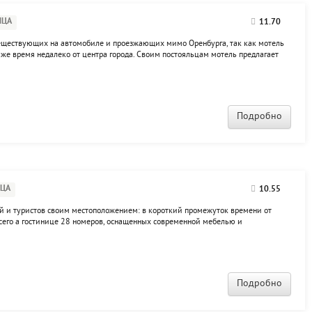
ИЦА
11.70
утеществующих на автомобиле и проезжающих мимо Оренбурга, так как мотель
 же время недалеко от центра города. Своим постояльцам мотель предлагает
ых номерах со всеми удобствами.
Подробно
ИЦА
10.55
тей и туристов своим местоположением: в короткий промежуток времени от
Всего а гостинице 28 номеров, оснащенных современной мебелью и
афе, vip зал, конференц-зал, SPA-центр, ногтевая студия, бассейн, тренажерный
Подробно