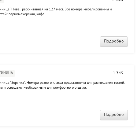
9.25
иница "Нива", рассчитанная на 127 мест. Все номера мебелированны и
стей: парикмахерская, кафе.
Подробно
ТИНИЦА
7.15
тиница "Зорянка". Номера разного класса представлены для размещения гостей:
нны и оснащены необходимым для комфортного отдыха.
Подробно