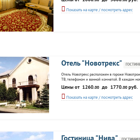
Цены от
1800.
до
3000.
руб.
00
00
WI–FI, телефоном, кондиционером,
Показать на карте / посмотреть адрес
Отель "Новотрекс"
ГОСТИН
Отель Новотрекс расположен в гороже Новотрои
ТВ, телефоном и ванной комнатой. В каждом ном
проведения конференций или деловых встреч пр
Цены от
1260.
до
1770.
руб.
00
00
бильярдная.
Показать на карте / посмотреть адрес
Гостиница "Нива"
ГОСТИНИЦ