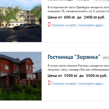
В исторической части Оренбурга находится гост
оснащены ТВ, холодильниками, с/у. К услугам го
Цены от
600.
до
2400.
руб.
00
00
Показать на карте / посмотреть адрес
Гостиница "Зорянка"
ГОС
В тихом месте, поселке Ростоши, находится гос
полулюкс, люкс, стандарт. Все они мебелирова
Цены от
3500.
до
5500.
руб.
00
00
Показать на карте / посмотреть адрес