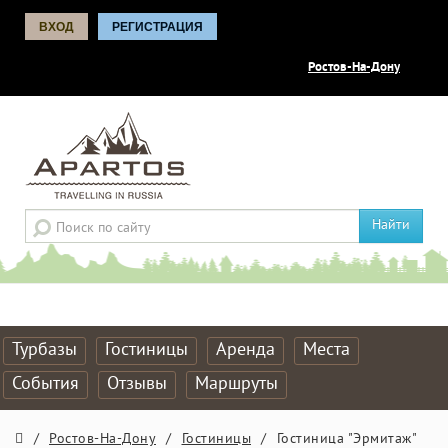
ВХОД
РЕГИСТРАЦИЯ
Ростов-На-Дону
Найти
Турбазы
Гостиницы
Аренда
Места
События
Отзывы
Маршруты
/
Ростов-На-Дону
/
Гостиницы
/
Гостиница "Эрмитаж"