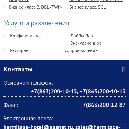
Полулюкс
Бизнес-класс А, DBL /TWIN
Бизнес-класс В, DBL /TWIN
Бизнес-класс, SGL
Услуги и развлечения
Конференц-зал
Лобби-бар
Экскурсионное
Ресторан
сопровождение
Контакты
Основной телефон:
+7(863)200-10-15
,
+7(863)200-10-13
Факс:
+7(863)200-12-87
Электронная почта:
hermitage-hotel@aaanet.ru, sales@hermitage-