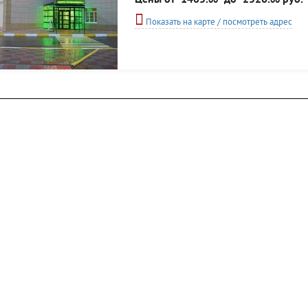
Цены от
1485.
до
2520.
руб.
00
00
местах. Услуги...
Показать на карте / посмотреть адрес