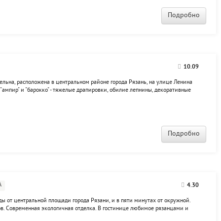
Подробно
10.09
ельна, расположена в центральном районе города Рязань, на улице Ленина
ампир" и "барокко" - тяжелые драпировки, обилие лепнины, декоративные
Гостиница является частью развлекательного комплекса "Атлантик", и к
Подробно
А
4.30
ды от центральной площади города Рязани, и в пяти минутах от окружной.
 Современная экологичная отделка. В гостинице любимое рязанцами и
улка". Дети до двенадцати лет размещаются бесплатно на имеющихся спальных