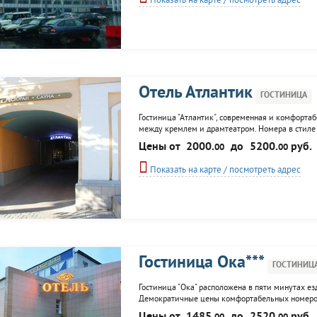
Показать на карте / посмотреть адрес
Отель Атлантик
ГОСТИНИЦА
Гостиница "Атлантик", современная и комфортаб
между кремлем и драмтеатром. Номера в стиле "
подушки и балдахины. Итальянская сантехника. 
Цены от
2000.
до
5200.
руб.
00
00
услугам ее
Показать на карте / посмотреть адрес
Гостиница Ока***
ГОСТИНИЦ
Гостиница "Ока" расположена в пяти минутах ез
Демократичные цены комфортабельных номеров.
гостями города Арт-кафе "Лафит" и кафе "Шкат