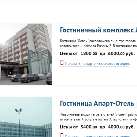
Гостиничный комплекс 
Гостиница "Ловеч" расположена в центре города 
автовокзала и вокзала Рязань-2. В гостинице п
сувениров, салоне красоты. Организуются экск
Цены от
1800.
до
6000.
руб.
00
00
Показать на карте / посмотреть адрес
Гостиница Апарт-Отель
"Апарт-отель" входит в сеть отелей "Ловеч", расп
пятом этаже. К услугам гостей "Апарт-отеля" инф
"Акапулько". Парковка. Смена халата и постельно
Цены от
3400.
до
4000.
руб.
00
00