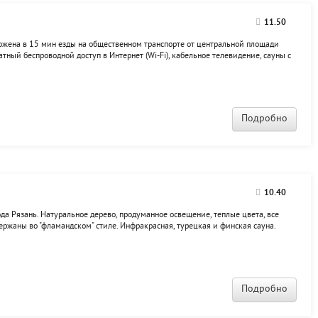
11.50
ложена в 15 мин езды на общественном транспорте от центральной площади
тный беспроводной доступ в Интернет (Wi-Fi), кабельное телевидение, сауны с
омер. Гостиница располагает номерами с удобствами,
 минибаром. За...
Подробно
10.40
да Рязань. Натуральное дерево, продуманное освещение, теплые цвета, все
ержаны во "фламандском" стиле. Инфракрасная, турецкая и финская сауна.
приятий и торжеств, спецпредложение для молодоженов. В каждом номере
Подробно