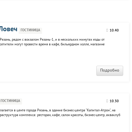
Ловеч
ГОСТИНИЦА
10.40
Рязань, рядом с вокзалом Рязань-1, и в нескольких минутах езды от
осетители могут провести время в кафе, бильярдном холле, магазине
урсионные программы. Конференц-зал и банкетный зал.
Подробно
ГОСТИНИЦА
10.30
олагается в центе города Рязань, в здание бизнес-центра "Капитал-Атрон", на
раструктура комплекса: ресторан, кафе, салон красоты, бизнес-центр, акваклуб
го белья, уборка, обновление аксессуаров, смена...