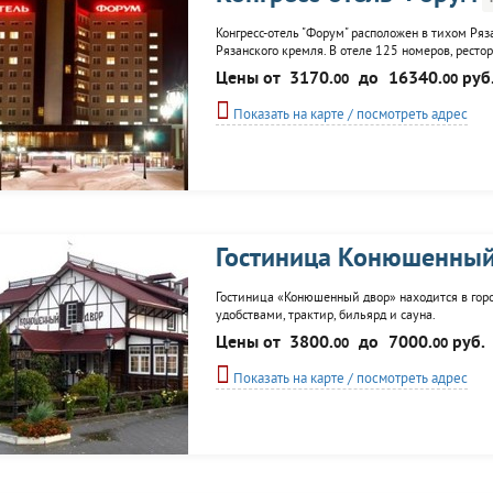
Конгресс-отель "Форум" расположен в тихом Ряз
Рязанского кремля. В отеле 125 номеров, ресто
банкетов. Для посетителей отеля работает магаз
Цены от
3170.
до
16340.
руб
00
00
обслуживание в номерах, круглосуточный
Показать на карте / посмотреть адрес
Гостиница Конюшенный
Гостиница «Конюшенный двор» находится в горо
удобствами, трактир, бильярд и сауна.
Цены от
3800.
до
7000.
руб.
00
00
Показать на карте / посмотреть адрес