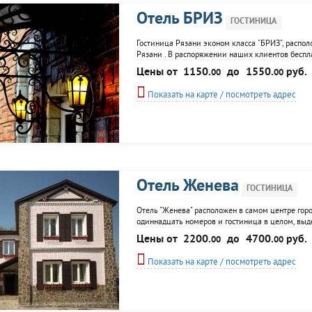
Отель БРИЗ
ГОСТИНИЦА
Гостиница Рязани эконом класса "БРИЗ", распо
Рязани . В распоряжении наших клиентов беспла
бассейнами, заказ завтрака, обеда и ужина в н
Цены от
1150.
до
1550.
руб.
00
00
кондиционером,телефоном (с выходом в город) и
Показать на карте / посмотреть адрес
Отель Женева
ГОСТИНИЦА
Отель "Женева" расположен в самом центре горо
одиннадцать номеров и гостиница в целом, выд
Проведение деловых встреч, организация меро
Цены от
2200.
до
4700.
руб.
00
00
гости отеля найдут халат и...
Показать на карте / посмотреть адрес