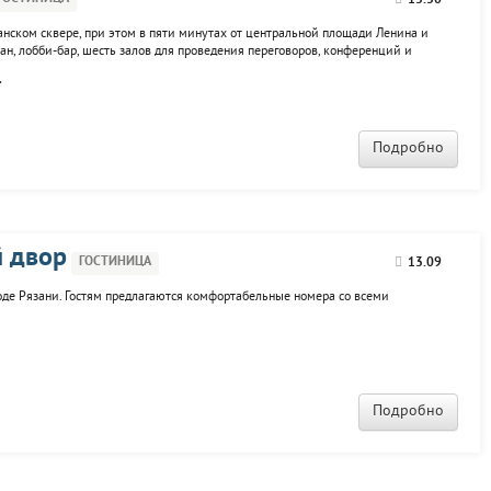
13.30
анском сквере, при этом в пяти минутах от центральной площади Ленина и
ран, лобби-бар, шесть залов для проведения переговоров, конференций и
ин сувениров, вызов такси, автомат чистки обуви, прачечная, трансфер,
.
Подробно
 двор
ГОСТИНИЦА
13.09
де Рязани. Гостям предлагаются комфортабельные номера со всеми
Подробно