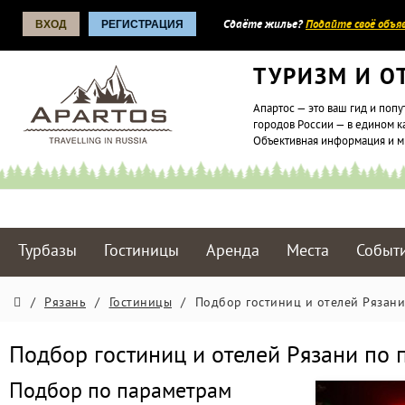
ВХОД
РЕГИСТРАЦИЯ
Сдаёте жилье?
Подайте своё объяв
ТУРИЗМ И О
Апартос — это ваш гид и попу
городов России — в едином к
Объективная информация и 
Турбазы
Гостиницы
Аренда
Места
Событ
/
Рязань
/
Гостиницы
/
Подбор гостиниц и отелей Рязани
Подбор гостиниц и отелей Рязани по
Подбор по параметрам