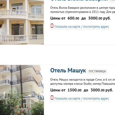
Отель Вилла Бавария расположен в центре город
полностью отремонтировано в 2011 году. Для р
одноместные, двухместные номера. Постояльцам
Цены от
600.
до
5000.
руб.
00
00
организация трансфера.
Показать на карте / посмотреть адрес
Отель Машук
ГОСТИНИЦА
Отель Машук находится в городе Сочи, в 6 км о
доступны номера класса Studio, номер Повышен
гостей бильярдная комната, международная и м
Цены от
1500.
до
3000.
руб.
00
00
присмотр за детьми, заказ и приобретение билет
Показать на карте / посмотреть адрес