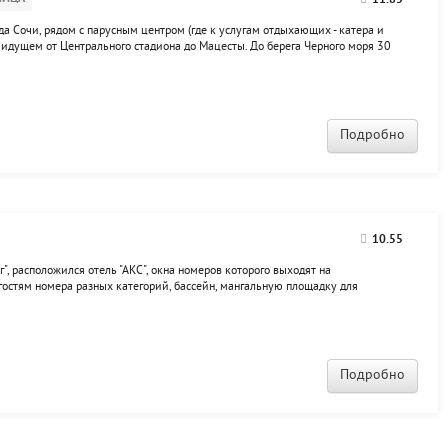
11.85
да Сочи, рядом с парусным центром (где к услугам отдыхающих - катера и
 идущем от Центрального стадиона до Мацесты. До берега Черного моря 30
ск на пляж Swissôtel Сочи Камелия 5*, на пляже - кафе, бар, волейбольная
Подробно
10.55
г", расположился отель "АКС", окна номеров которого выходят на
гостям номера разных категорий, бассейн, мангальную площадку для
Подробно