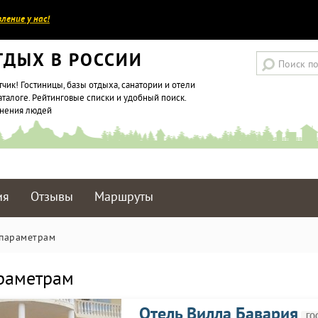
ление у нас!
ТДЫХ В РОССИИ
тчик! Гостиницы, базы отдыха, санатории и отели
аталоге. Рейтинговые списки и удобный поиск.
мнения людей
ия
Отзывы
Маршруты
 параметрам
араметрам
Отель Вилла Бавария
ГО