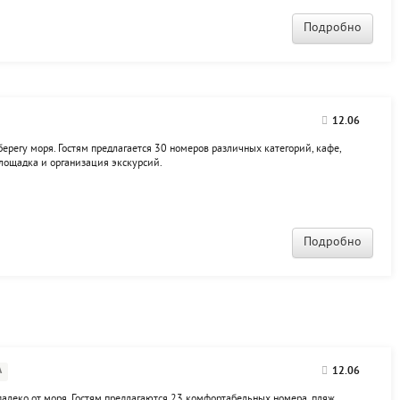
Подробно
12.06
берегу моря. Гостям предлагается 30 номеров различных категорий, кафе,
 площадка и организация экскурсий.
Подробно
А
12.06
далеко от моря. Гостям предлагаются 23 комфортабельных номера, пляж