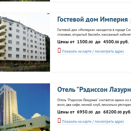
Гостевой дом Империя
Гостевой дом «Империя» находится в городе Со
столовая, открытый бассейн, массажный кабинет
лечения в ближайших санаториях и экскурсий.
Цены от
1500.
до
4500.
руб.
00
00
Показать на карте / посмотреть адрес
Отель "Рэдиссон Лазурн
Отель "Рэдиссон Лазурная" считается одним из 
вилл, два кафе, ночной клуб, несколько рестора
теннисные корты, боулинг, бани, сауны, киноко
Цены от
6950.
до
68200.
руб
00
00
трансфера. Есть автостоянка, химчистка.
Показать на карте / посмотреть адрес