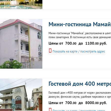
Мини-гостиница Мамай
Мини-гостиница "Мамайка", расположена в центе
пляж санатория. В гостинице есть свое домашнее
аэропорта, от ж/д вокзала. Гостям предлагаютс
Цены от
700.
до
1100.
руб.
00
00
Показать на карте / посмотреть адрес
Гостевой дом 400 метр
Гостевой дом «400 метров от моря» расположен 
джакузи, финская сауна, удобная парковка и ор
Цены от
700.
до
8000.
руб.
00
00