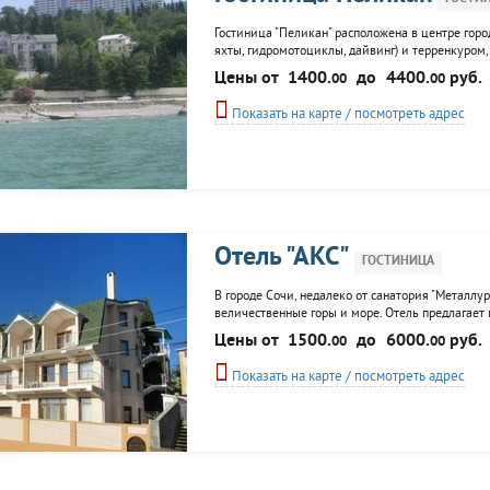
Гостиница "Пеликан" расположена в центре горо
яхты, гидромотоциклы, дайвинг) и терренкуром,
метров, гостям гостиницы предоставляется пропу
Цены от
1400.
до
4400.
руб.
00
00
площадка, душ, аэрарии...
Показать на карте / посмотреть адрес
Отель "АКС"
ГОСТИНИЦА
В городе Сочи, недалеко от санатория "Металлур
величественные горы и море. Отель предлагает 
приготовления шашлыка.
Цены от
1500.
до
6000.
руб.
00
00
Показать на карте / посмотреть адрес