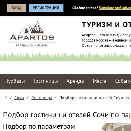
ВХОД
РЕГИСТРАЦИЯ
Сдаёте жилье?
Подайте своё объяв
ТУРИЗМ И О
Апартос — это ваш гид и попу
городов России — в едином к
Объективная информация и 
Турбазы
Гостиницы
Аренда
Места
Событ
/
Сочи
/
Гостиницы
/
Подбор гостиниц и отелей Сочи по
Подбор гостиниц и отелей Сочи по п
Подбор по параметрам