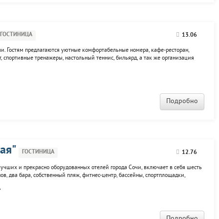
ГОСТИНИЦА
13.06
чи. Гостям предлагаются уютные комфортабельные номера, кафе-ресторан,
, спортивные тренажеры, настольный теннис, бильярд, а так же организация
Подробно
ая"
ГОСТИНИЦА
12.76
лучших и прекрасно оборудованных отелей города Сочи, включает в себя шесть
нов, два бара, собственный пляж, фитнес-центр, бассейны, спортплощадки,
нцертный зал. Возможна организация экскурсионного сопровождения,
.
Подробно