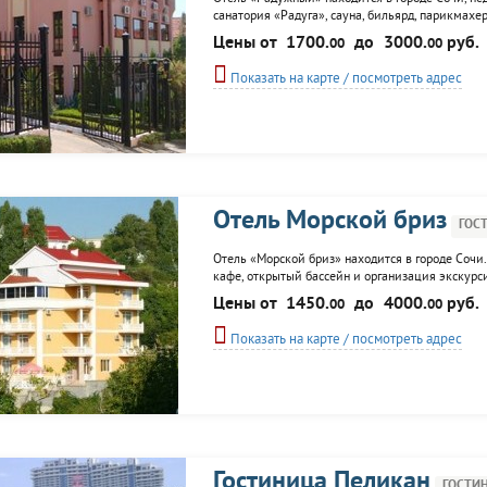
санатория «Радуга», сауна, бильярд, парикмахе
санатория «Радуга».
Цены от
1700.
до
3000.
руб.
00
00
Показать на карте / посмотреть адрес
Отель Морской бриз
ГОС
Отель «Морской бриз» находится в городе Сочи
кафе, открытый бассейн и организация экскурс
Цены от
1450.
до
4000.
руб.
00
00
Показать на карте / посмотреть адрес
Гостиница Пеликан
ГОСТИ