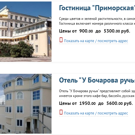
Гостиница "Приморская
Среди цветов и зеленой растительности, в само
Гостиница включает номера различного класса 
"Penalty Bar"; массажный кабинет, конференц-за
Цены от
900.
до
5300.
руб.
00
00
Показать на карте / посмотреть адрес
Отель "У Бочарова ручь
Отель "У Бочарова ручья" представляет собой зд
имеется кроме этого кафе-бар, бассейн, русская
Цены от
1950.
до
5600.
руб.
00
00
Показать на карте / посмотреть адрес