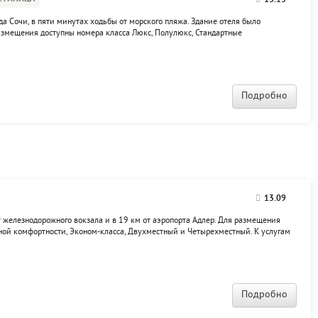
13.15
а Сочи, в пяти минутах ходьбы от морского пляжа. Здание отеля было
азмещения доступны номера класса Люкс, Полулюкс, Стандартные
 доступны организация экскурсий, кафе и автостоянка. Возможна
Подробно
13.09
т железнодорожного вокзала и в 19 км от аэропорта Адлер. Для размещения
ной комфортности, Эконом-класса, Двухместный и Четырехместный. К услугам
еждугородняя связь, проведение корпоративных мероприятий, семинаров,
ов в...
Подробно