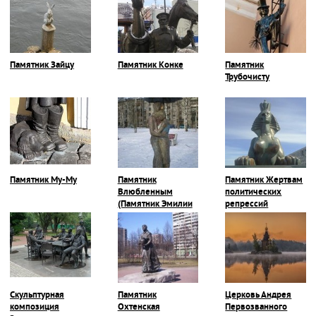
Памятник Зайцу
Памятник Конке
Памятник
Трубочисту
Памятник Му-Му
Памятник
Памятник Жертвам
Влюбленным
политических
(Памятник Эмилии
репрессий
и Карлу)
Скульптурная
Памятник
Церковь Андрея
композиция
Охтенская
Первозванного