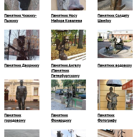
Памятник Чижику-
Памятник Носу
Памятник Солдату
Пыжику
Майора Ковалева
Швейку
Памятник Дворнику
Памятник Ангелу
Памятник водовозу
(Памятник
Петербургскому
Ангелу)
Памятник
Памятник
Памятник
городовому
Фонарщику
Фотографу