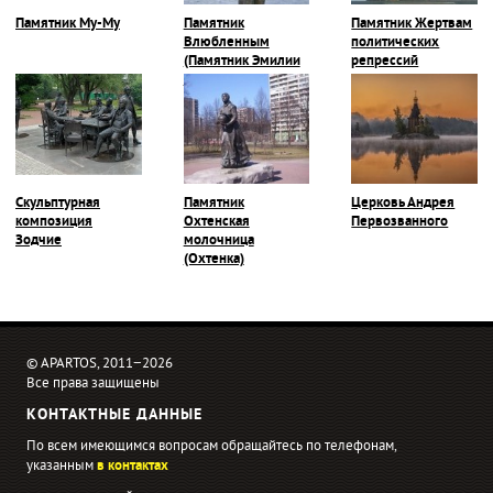
Памятник Му-Му
Памятник
Памятник Жертвам
Влюбленным
политических
(Памятник Эмилии
репрессий
и Карлу)
Скульптурная
Памятник
Церковь Андрея
композиция
Охтенская
Первозванного
Зодчие
молочница
(Охтенка)
© APARTOS, 2011−2026
Все права защищены
КОНТАКТНЫЕ ДАННЫЕ
По всем имеющимся вопросам обращайтесь по телефонам,
указанным
в контактах