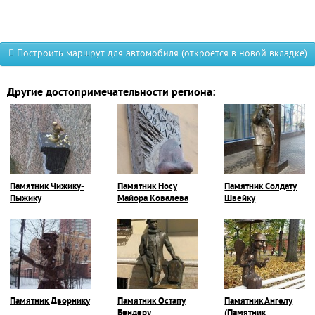
Построить маршрут для автомобиля (откроется в новой вкладке)
Другие достопримечательности региона:
Памятник Чижику-
Памятник Носу
Памятник Солдату
Пыжику
Майора Ковалева
Швейку
Памятник Дворнику
Памятник Остапу
Памятник Ангелу
Бендеру
(Памятник