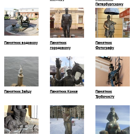
Петербургскому
Ангелу)
Памятник водовозу
Памятник
Памятник
городовому
Фотографу
Памятник Зайцу
Памятник Конке
Памятник
Трубочисту