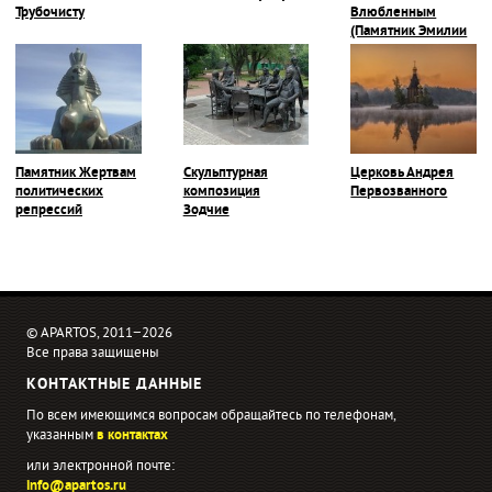
Трубочисту
Влюбленным
(Памятник Эмилии
и Карлу)
Памятник Жертвам
Скульптурная
Церковь Андрея
политических
композиция
Первозванного
репрессий
Зодчие
© APARTOS, 2011−2026
Все права защищены
КОНТАКТНЫЕ ДАННЫЕ
По всем имеющимся вопросам обращайтесь по телефонам,
указанным
в контактах
или электронной почте:
info@apartos.ru