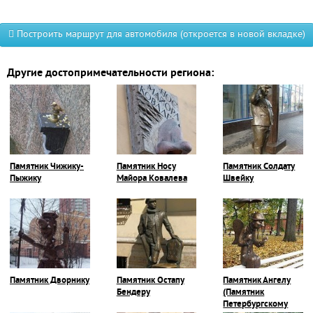
Построить маршрут для автомобиля (откроется в новой вкладке)
Другие достопримечательности региона:
Памятник Чижику-
Памятник Носу
Памятник Солдату
Пыжику
Майора Ковалева
Швейку
Памятник Дворнику
Памятник Остапу
Памятник Ангелу
Бендеру
(Памятник
Петербургскому