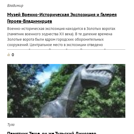
Владимир
Музей Военно-Историческая Экспозиция и Галерея
Героев-Владимирцев
Военно-историческая экспозиция находится в Золотых воротах
(памятник военного зодчества XII века). В те далекие времена
Золотые ворота были ядром городских оборонительных
сооружений. Центральное место в экспозиции отведено
исторической диораме «Решающий штурм Владимира войсками хана
0
Батыя 7...
Тула