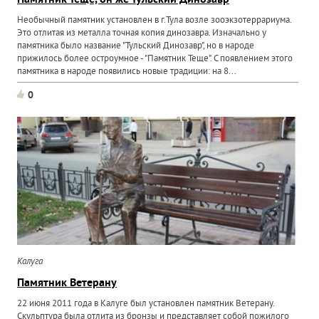
Памятник Теще, он же Тульский Динозавр
Необычный памятник установлен в г.Тула возле зооэкзотеррариума.
Это отлитая из металла точная копия динозавра. Изначально у
памятника было название "Тульский Динозавр", но в народе
прижилось более остроумное - "Памятник Теще". С появлением этого
памятника в народе появились новые традиции: на 8...
0
Калуга
Памятник Ветерану
22 июня 2011 года в Калуге был установлен памятник Ветерану.
Скульптура была отлита из бронзы и представляет собой пожилого