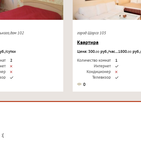
рького,дом 102
город Щорса 105
Квартира
уб./сутки
Цена: 300.
руб./час...1800.
руб.
00
00
нат
2
Количество комнат
1
нет
Интернет
нер
Кондиционер
зор
Телевизор
0
:(