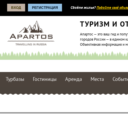
ВХОД
РЕГИСТРАЦИЯ
Сдаёте жилье?
Подайте своё объяв
ТУРИЗМ И О
Апартос — это ваш гид и попу
городов России — в едином к
Объективная информация и 
Турбазы
Гостиницы
Аренда
Места
Событ