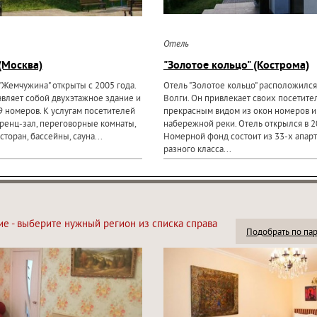
Отель
(Москва)
"Золотое кольцо" (Кострома)
"Жемчужина" открыты с 2005 года.
Отель "Золотое кольцо" расположился 
авляет собой двухэтажное здание и
Волги. Он привлекает своих посетите
9 номеров. К услугам посетителей
прекрасным видом из окон номеров и
ренц-зал, переговорные комнаты,
набережной реки. Отель открылся в 20
сторан, бассейны, сауна...
Номерной фонд состоит из 33-х апар
разного класса...
ие - выберите нужный регион из списка справа
Подобрать по па