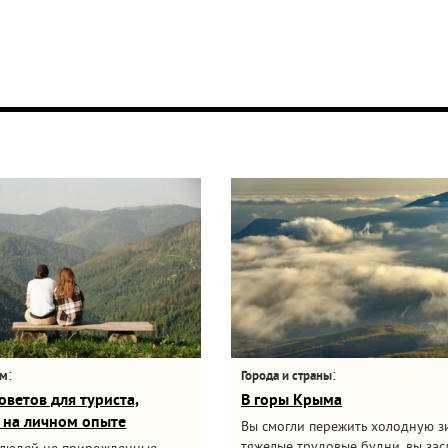
:
:
ам
Города и страны
оветов для туриста,
В горы Крыма
 на личном опыте
Вы смогли пережить холодную з
тяжелые трудовые будни, вы за