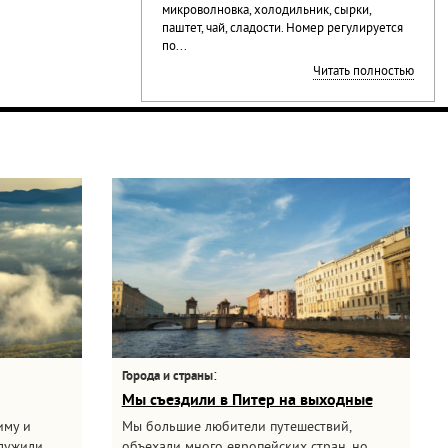
микроволновка, холодильник, сырки,
паштет, чай, сладости. Номер регулируется
по...
Читать полностью
:
Города и страны
Мы съездили в Питер на выходные
иму и
Мы большие любители путешествий,
служили
объехали много европейских стран, но