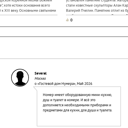
Курской Коренной иконы Божией
установлен памятник Студенты. Автор
", хотя истоки основания всего
стали известные скульпторы Алан Кар
 к XIII веку. Основными святынями
Валерий Пчелин. Памятник отлит из б
и являются: живоносные
изображает герое комедии Леонида Г
0
"Операция "Ы" и другие приключения..
Several
Москва
о «
Гостевой дом Нумера
», Май 2026
Номер имеет оборудованную мини-кухню,
душ и туалет в номере. И всё это
дополняется необходимыми приборами и
предметами для кухни, для душа и туалета.