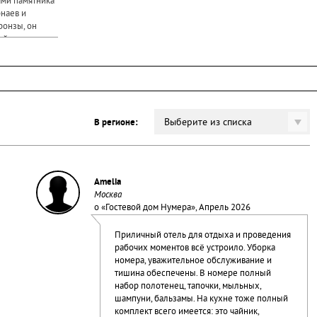
ами памятника
наев и
ронзы, он
айдая
.
Выберите из списка
В регионе:
Amelia
Москва
о «
Гостевой дом Нумера
», Апрель 2026
Приличный отель для отдыха и проведения
рабочих моментов всё устроило. Уборка
номера, уважительное обслуживание и
тишина обеспечены. В номере полный
набор полотенец, тапочки, мыльных,
шампуни, бальзамы. На кухне тоже полный
комплект всего имеется: это чайник,