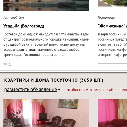
Гостевой дом
Гостиница
Усадьба (Волгоград)
"Жемчужина" 
Гостевой дом "Уадьба" находится в пяти минутах езды
Двери гостиницы 
от центра провинциального городка Камышин. Рядом
Гостиница предст
с усадьбой река и песчаный пляж, гостям доступны
включает в себя 5
всевозможные виды активного отдыха в любое
гостиницы: конфе
время года. Гостиница предлагает на...
интернет-кафе, ре
1
КВАРТИРЫ И ДОМА ПОСУТОЧНО (3659 ШТ.)
разместить объявление
чтобы посмотреть все объявлен