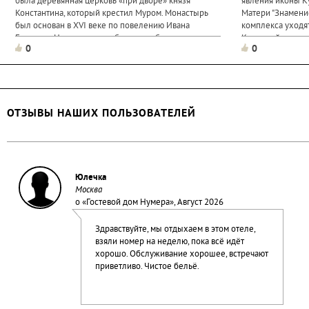
была деревянная церковь «при дворе» князя
явления иконы 
Константина, который крестил Муром. Монастырь
Матери "Знамение
был основан в XVI веке по повелению Ивана
комплекса уходят
Грозного. Напоминание об этом - небольшая корона,
Коренной пустын
0
0
которая
источники...
ОТЗЫВЫ НАШИХ ПОЛЬЗОВАТЕЛЕЙ
Юлечка
Москва
о «
Гостевой дом Нумера
», Август 2026
Здравствуйте, мы отдыхаем в этом отеле,
взяли номер на неделю, пока всё идёт
хорошо. Обслуживание хорошее, встречают
приветливо. Чистое бельё.