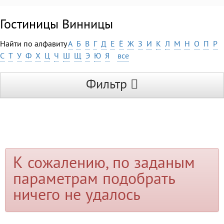
Гостиницы Винницы
Найти по алфавиту
А
Б
В
Г
Д
Е
Ё
Ж
З
И
К
Л
М
Н
О
П
Р
С
Т
У
Ф
Х
Ц
Ч
Ш
Щ
Э
Ю
Я
все
Фильтр
К сожалению, по заданым
параметрам подобрать
ничего не удалось