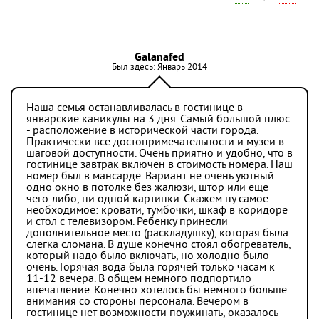
Galanafed
Был здесь: Январь 2014
Наша семья останавливалась в гостинице в
январские каникулы на 3 дня. Самый большой плюс
- расположение в исторической части города.
Практически все достопримечательности и музеи в
шаговой доступности. Очень приятно и удобно, что в
гостинице завтрак включен в стоимость номера. Наш
номер был в мансарде. Вариант не очень уютный:
одно окно в потолке без жалюзи, штор или еще
чего-либо, ни одной картинки. Скажем ну самое
необходимое: кровати, тумбочки, шкаф в коридоре
и стол с телевизором. Ребенку принесли
дополнительное место (раскладушку), которая была
слегка сломана. В душе конечно стоял обогреватель,
который надо было включать, но холодно было
очень. Горячая вода была горячей только часам к
11-12 вечера. В общем немного подпортило
впечатление. Конечно хотелось бы немного больше
внимания со стороны персонала. Вечером в
гостинице нет возможности поужинать, оказалось