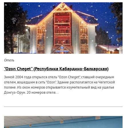
Отель
"Ozon Cheget" (Республика Кабардино-Балкарская)
Зимой 2004 года открылся отель "Ozon Cheget", ставший очередным
отелем, вошедшим в сеть "Ozon". Здание располагается на Чегетской
поляне. Из окон номеров открывается изумительный вид на ущелья
Донгуз-Орун. 20 номеров отеля...