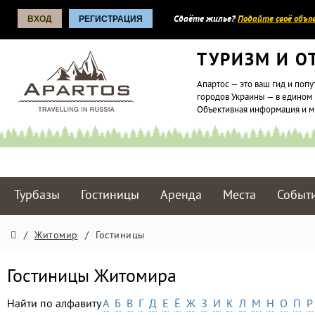
ВХОД
РЕГИСТРАЦИЯ
Сдаёте жилье?
Подайте своё объяв
ТУРИЗМ И О
Апартос — это ваш гид и попу
городов Украины — в едином 
Объективная информация и 
Турбазы
Гостиницы
Аренда
Места
Событ
/
Житомир
/
Гостиницы
Гостиницы Житомира
Найти по алфавиту
А
Б
В
Г
Д
Е
Ё
Ж
З
И
К
Л
М
Н
О
П
Р