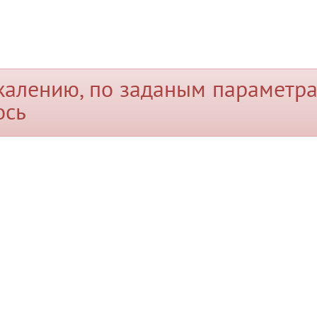
жалению, по заданым параметра
ось