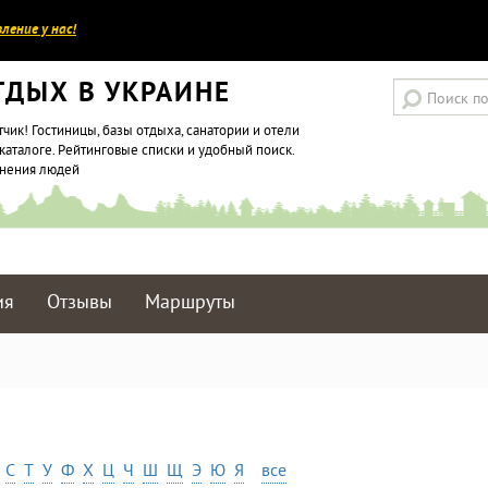
ление у нас!
ТДЫХ В УКРАИНЕ
тчик! Гостиницы, базы отдыха, санатории и отели
каталоге. Рейтинговые списки и удобный поиск.
мнения людей
ия
Отзывы
Маршруты
С
Т
У
Ф
Х
Ц
Ч
Ш
Щ
Э
Ю
Я
все