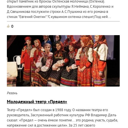
открыт памятник из бронзы Охтенская молочница (Охтенка).
Вдохновением для авторов скульптуры Я.Неймана, С.Короленко и
Д.Свешникова послужили строки А.С.Пушкина из его романа в
стихах "Евгений Онегин":"С кувшином охтенка спешит,Под ней...
0
Рязань
Молодежный театр «Предел»
Театр «Предел» был создан в 1988 году. О названии театра его
руководитель, Заслуженный работник культуры РФ Владимир Дель
сказал: «Предел — очень ёмкое понятие... это родина, участь, судьба,
напряжение сил в достижении цели». За 25 лет своего