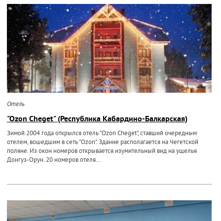
Отель
"Ozon Cheget" (Республика Кабардино-Балкарская)
Зимой 2004 года открылся отель "Ozon Cheget", ставший очередным
отелем, вошедшим в сеть "Ozon". Здание располагается на Чегетской
поляне. Из окон номеров открывается изумительный вид на ущелья
Донгуз-Орун. 20 номеров отеля...