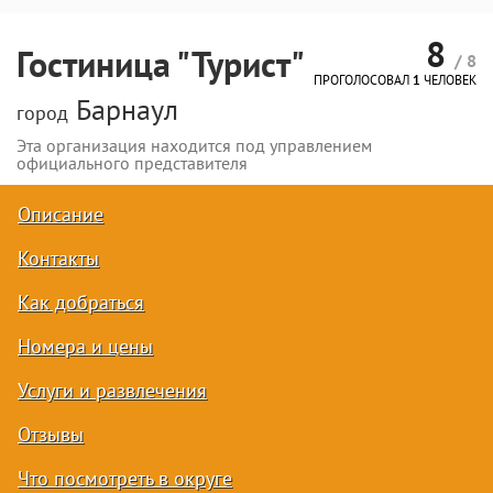
8
Гостиница "Турист"
/ 8
ПРОГОЛОСОВАЛ
1
ЧЕЛОВЕК
Барнаул
город
Эта организация находится под управлением
официального представителя
Описание
Контакты
Как добраться
Номера и цены
Услуги и развлечения
Отзывы
Что посмотреть в округе