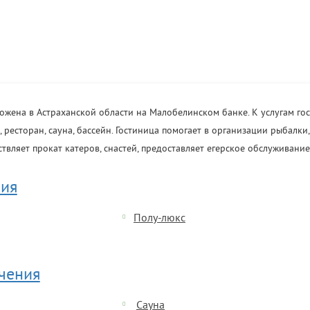
оложена в Астраханской области на Малобелинском банке. К услугам го
ресторан, сауна, бассейн. Гостиница помогает в организации рыбалки,
ствляет прокат катеров, снастей, предоставляет егерское обслуживание
ия
Полу-люкс
ечения
Сауна