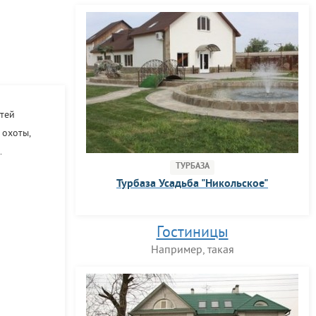
стей
 охоты,
.
ТУРБАЗА
Турбаза Усадьба "Никольское"
Гостиницы
Например, такая