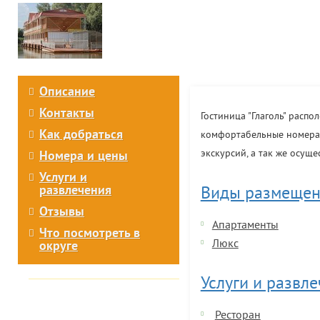
Описание
Контакты
Гостиница "Глаголь" расп
Как добраться
комфортабельные номера, 
экскурсий, а так же осуще
Номера и цены
Услуги и
развлечения
Виды размещен
Отзывы
Апартаменты
Что посмотреть в
Люкс
округе
Услуги и развл
Ресторан