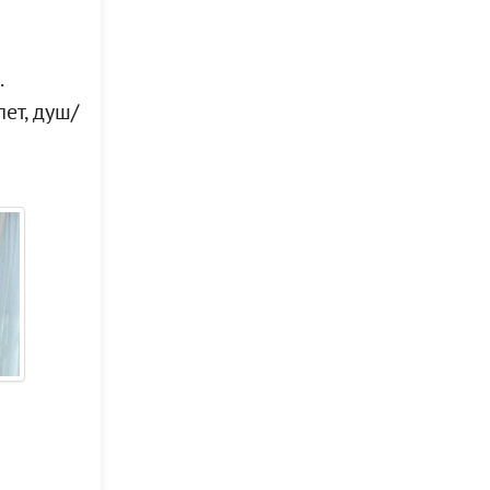
.
ет, душ/