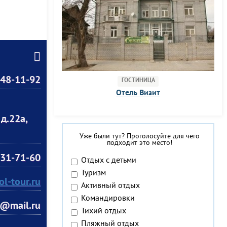
 48-11-92
ГОСТИНИЦА
Отель Визит
д.22а,
Уже были тут? Проголосуйте для чего
подходит это место!
131-71-60
Отдых с детьми
Туризм
ol-tour.ru
Активный отдых
Командировки
r@mail.ru
Тихий отдых
Пляжный отдых