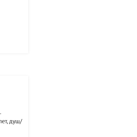
.
ет, душ/