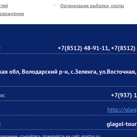
стей
Организация рыбалки, охоты
ровождение
:
+7(8512) 48-91-11
,
+7(8512)
ая обл, Володарский р-н, с.Зеленга, ул.Восточная, 
н:
+7(937) 
http://glag
:
glagol-tou
ращении, ссылайтесь, пожалуйста на сайт apartos.ru