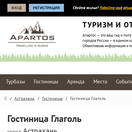
ВХОД
РЕГИСТРАЦИЯ
Сдаёте жилье?
Подайте своё объяв
ТУРИЗМ И О
Апартос — это ваш гид и попу
городов России — в едином к
Объективная информация и 
Турбазы
Гостиницы
Аренда
Места
Событ
/
Астрахань
/
Гостиницы
/
Гостиница Глаголь
Гостиница Глаголь
Астрахань