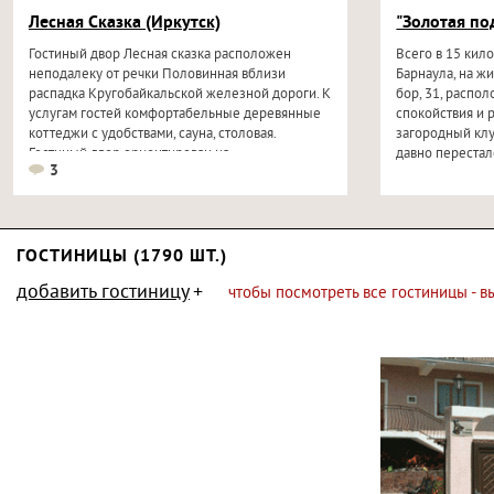
Лесная Сказка (Иркутск)
"Золотая по
Гостиный двор Лесная сказка расположен
Всего в 15 кил
неподалеку от речки Половинная вблизи
Барнаула, на 
распадка Кругобайкальской железной дороги. К
бор, 31, распо
услугам гостей комфортабельные деревянные
спокойствия и 
коттеджи с удобствами, сауна, столовая.
загородный клу
Гостиный двор ориентирован на
давно перестал
3
корпоративный...
ГОСТИНИЦЫ (1790 ШТ.)
добавить гостиницу
чтобы посмотреть все гостиницы - 