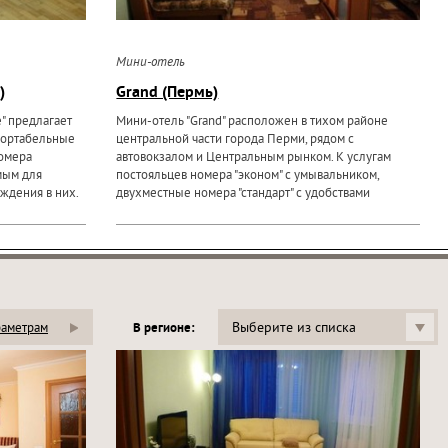
Мини-отель
)
Grand (Пермь)
" предлагает
Мини-отель "Grand" расположен в тихом районе
фортабельные
центральной части города Перми, рядом с
Номера
автовокзалом и Центральным рынком. К услугам
мым для
постояльцев номера "эконом" с умывальником,
ждения в них.
двухместные номера "стандарт" с удобствами
Выберите из списка
раметрам
В регионе: