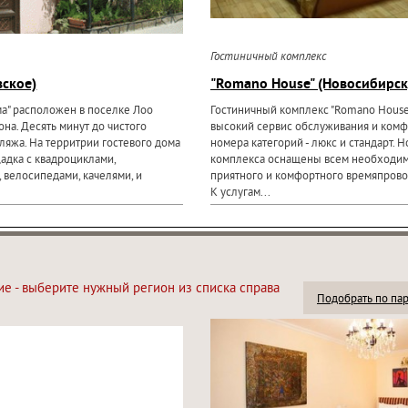
Гостиничный комплекс
вское)
"Romano House" (Новосибирск
ма" расположен в поселке Лоо
Гостиничный комплекс "Romano House
на. Десять минут до чистого
высокий сервис обслуживания и ком
ляжа. На территрии гостевого дома
номера категорий - люкс и стандарт. 
щадка с квадроциклами,
комплекса оснащены всем необходи
 велосипедами, качелями, и
приятного и комфортного времяпрово
К услугам...
ие - выберите нужный регион из списка справа
Подобрать по па