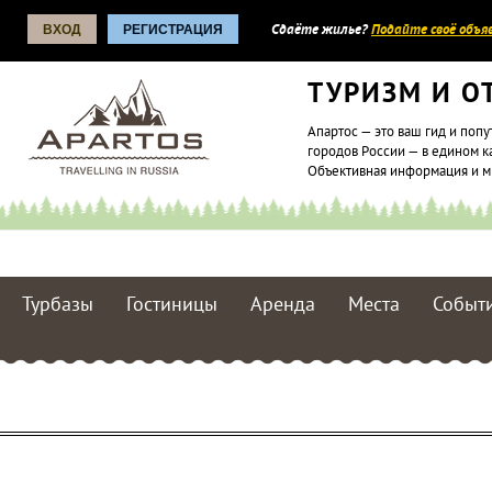
ВХОД
РЕГИСТРАЦИЯ
Сдаёте жилье?
Подайте своё объяв
ТУРИЗМ И О
Апартос — это ваш гид и попу
городов России — в едином к
Объективная информация и 
Турбазы
Гостиницы
Аренда
Места
Событ