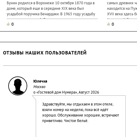
Бунин родился в Воронеже 10 октября 1870 года в
самых древних ч
доме, который еще в середине XIX века был
находится на Пу
усадьбой поручика Бенардаки. В 1965 году усадьбу
XVII века здесь
выкупила госпожа А. Германовская, служившая
(крепость). Эту 
0
0
секретаршей у губернатора, и часть комнат сдавала
татары, поляки и
в аренду. В одной из...
построен деревя
ОТЗЫВЫ НАШИХ ПОЛЬЗОВАТЕЛЕЙ
Юлечка
Москва
о «
Гостевой дом Нумера
», Август 2026
Здравствуйте, мы отдыхаем в этом отеле,
взяли номер на неделю, пока всё идёт
хорошо. Обслуживание хорошее, встречают
приветливо. Чистое бельё.