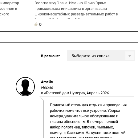
 император
Георгиевичу Эрвье. Именно Юрию Эрвье
троенное в
принадлежала инициатива в организации
ского
широкомасштабных разведывательных работ в
 задумывалось
Западной Сибири. Юрий Эрвье в советские годы
0
возглавлял геолого-разведывательное управление,
Выберите из списка
В регионе:
Amelia
Москва
о «
Гостевой дом Нумера
», Апрель 2026
Приличный отель для отдыха и проведения
рабочих моментов всё устроило. Уборка
номера, уважительное обслуживание и
тишина обеспечены. В номере полный
набор полотенец, тапочки, мыльных,
шампуни, бальзамы. На кухне тоже полный