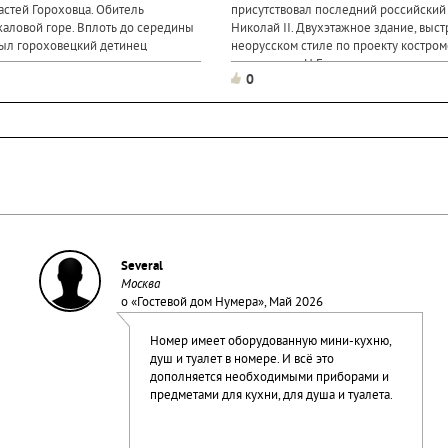
астей Гороховца. Обитель
присутствовал последний российский
жаловой горе. Вплоть до середины
Николай II. Двухэтажное здание, выс
 был гороховецкий детинец
неорусском стиле по проекту костром
крепость несколько раз уничтожали
архитектора Н.Голицына, изначально
0
 черкесы. Потом на этом месте был
как музей. Несколько экспозиций
нный...
Several
Москва
о «
Гостевой дом Нумера
», Май 2026
Номер имеет оборудованную мини-кухню,
душ и туалет в номере. И всё это
дополняется необходимыми приборами и
предметами для кухни, для душа и туалета.