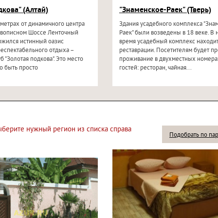
дкова" (Алтай)
"Знаменское-Раек" (Тверь)
ометрах от динамичного центра
Здания усадебного комплекса "Зна
живописном Шоссе Ленточный
Раек" были возведены в 18 веке. В
ложился истинный оазис
время усадебный комплекс находит
респектабельного отдыха –
реставрации. Посетителям будет п
б "Золотая подкова". Это место
проживание в двухместных номерах
о быть просто
гостей: ресторан, чайная...
выберите нужный регион из списка справа
Подобрать по па