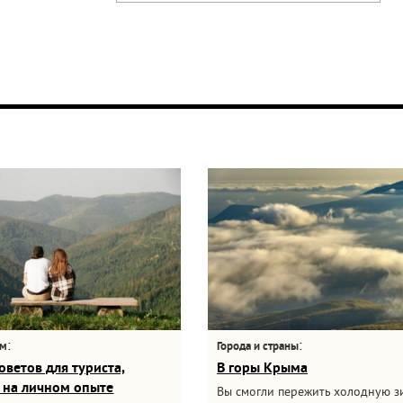
:
:
ам
Города и страны
оветов для туриста,
В горы Крыма
 на личном опыте
Вы смогли пережить холодную з