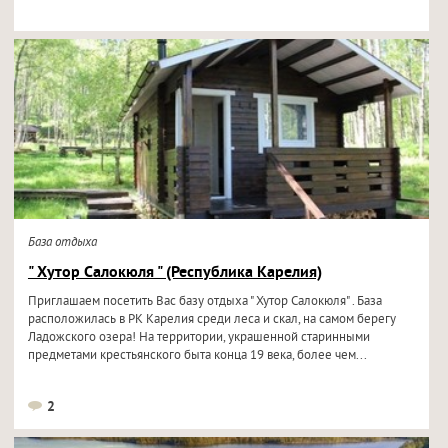
База отдыха
" Хутор Салокюля " (Республика Карелия)
Приглашаем посетить Вас базу отдыха " Хутор Салокюля" . База
расположилась в РК Карелия среди леса и скал, на самом берегу
Ладожского озера! На территории, украшенной старинными
предметами крестьянского быта конца 19 века, более чем...
2