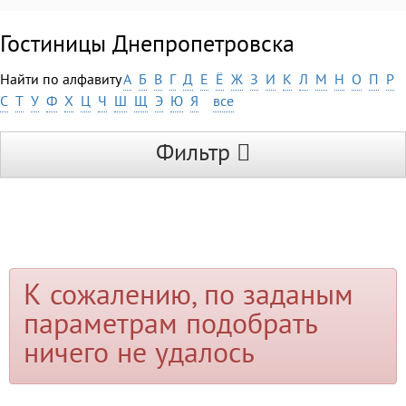
Гостиницы Днепропетровска
Найти по алфавиту
А
Б
В
Г
Д
Е
Ё
Ж
З
И
К
Л
М
Н
О
П
Р
С
Т
У
Ф
Х
Ц
Ч
Ш
Щ
Э
Ю
Я
все
Фильтр
К сожалению, по заданым
параметрам подобрать
ничего не удалось