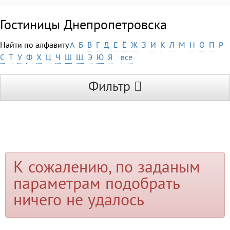
Гостиницы Днепропетровска
Найти по алфавиту
А
Б
В
Г
Д
Е
Ё
Ж
З
И
К
Л
М
Н
О
П
Р
С
Т
У
Ф
Х
Ц
Ч
Ш
Щ
Э
Ю
Я
все
Фильтр
К сожалению, по заданым
параметрам подобрать
ничего не удалось