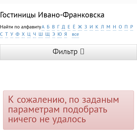
Гостиницы Ивано-Франковска
Найти по алфавиту
А
Б
В
Г
Д
Е
Ё
Ж
З
И
К
Л
М
Н
О
П
Р
С
Т
У
Ф
Х
Ц
Ч
Ш
Щ
Э
Ю
Я
все
Фильтр
К сожалению, по заданым
параметрам подобрать
ничего не удалось